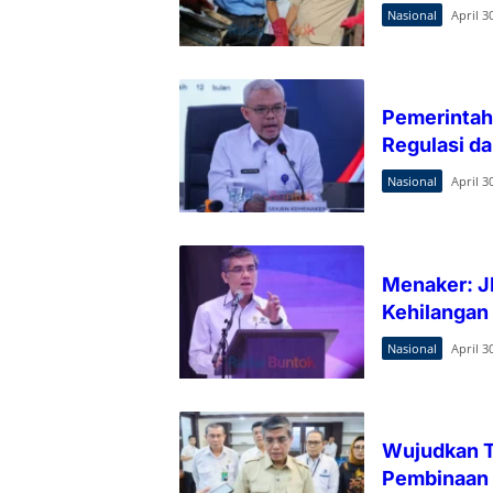
Nasional
April 3
Pemerintah
Regulasi d
Nasional
April 3
Menaker: JK
Kehilangan
Nasional
April 3
Wujudkan T
Pembinaan d