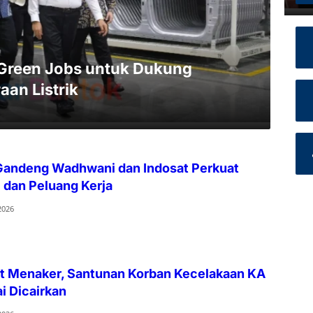
Green Jobs untuk Dukung
aan Listrik
andeng Wadhwani dan Indosat Perkuat
 dan Peluang Kerja
2026
t Menaker, Santunan Korban Kecelakaan KA
i Dicairkan