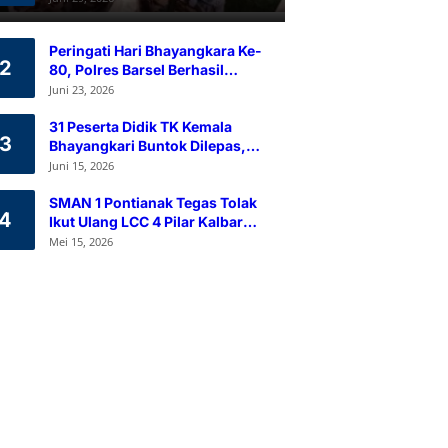
Ramah Lingkungan
Peringati Hari Bhayangkara Ke-
2
80, Polres Barsel Berhasil
Himpun 80 Kantong Darah
Juni 23, 2026
Melalui Aksi Donor Darah
31 Peserta Didik TK Kemala
3
Bhayangkari Buntok Dilepas,
Kapolres Barsel Tekankan
Juni 15, 2026
Pendidikan Karakter
SMAN 1 Pontianak Tegas Tolak
4
Ikut Ulang LCC 4 Pilar Kalbar
2026
Mei 15, 2026