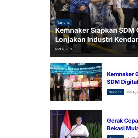
Nasional
Kemnaker Siapkan SDM 
Lonjakan Industri Kendar
Mei 6, 2026
Kemnaker G
SDM Digital
Nasional
Mei 6, 
Gerak Cepa
Bekasi Mula