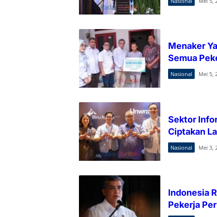
Nasional
Mei 5, 
Menaker Yas
Semua Peke
Nasional
Mei 5, 
Sektor Inf
Ciptakan L
Nasional
Mei 3, 
Indonesia R
Pekerja Per