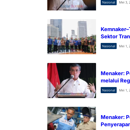
Nasional
Mei 3, 
Kemnaker–T
Sektor Tran
Nasional
Mei 1, 
Menaker: P
melalui Re
Nasional
Mei 1, 
Menaker: P
Penyerapan