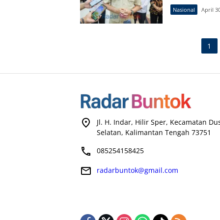
Nasional
April 3
Paginasi
1
pos
Jl. H. Indar, Hilir Sper, Kecamatan D
Selatan, Kalimantan Tengah 73751
085254158425
radarbuntok@gmail.com