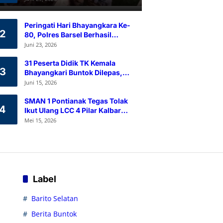
Ramah Lingkungan
Peringati Hari Bhayangkara Ke-
2
80, Polres Barsel Berhasil
Himpun 80 Kantong Darah
Juni 23, 2026
Melalui Aksi Donor Darah
31 Peserta Didik TK Kemala
3
Bhayangkari Buntok Dilepas,
Kapolres Barsel Tekankan
Juni 15, 2026
Pendidikan Karakter
SMAN 1 Pontianak Tegas Tolak
4
Ikut Ulang LCC 4 Pilar Kalbar
2026
Mei 15, 2026
Label
Barito Selatan
Berita Buntok