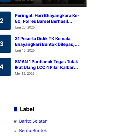
Ramah Lingkungan
Peringati Hari Bhayangkara Ke-
2
80, Polres Barsel Berhasil
Himpun 80 Kantong Darah
Juni 23, 2026
Melalui Aksi Donor Darah
31 Peserta Didik TK Kemala
3
Bhayangkari Buntok Dilepas,
Kapolres Barsel Tekankan
Juni 15, 2026
Pendidikan Karakter
SMAN 1 Pontianak Tegas Tolak
4
Ikut Ulang LCC 4 Pilar Kalbar
2026
Mei 15, 2026
Label
Barito Selatan
Berita Buntok