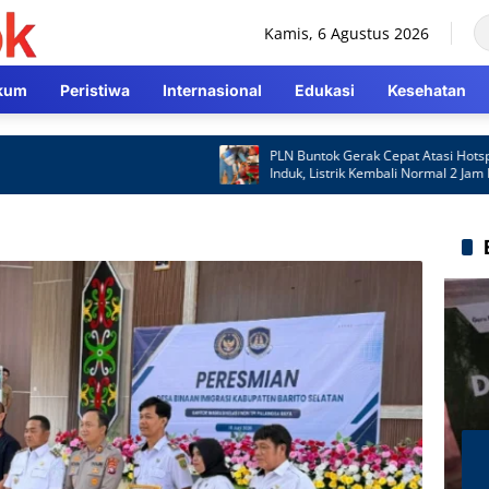
Kamis, 6 Agustus 2026
kum
Peristiwa
Internasional
Edukasi
Kesehatan
PLN Buntok Gerak Cepat Atasi Hotspot G
Induk, Listrik Kembali Normal 2 Jam Lebih
Cepat