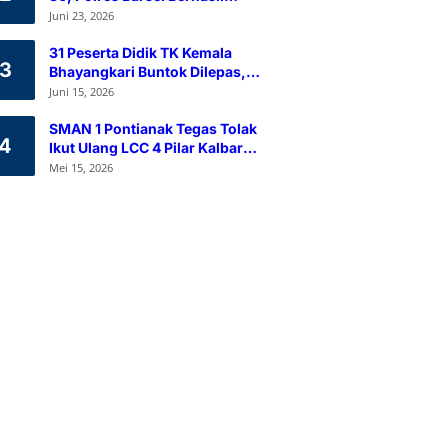
Himpun 80 Kantong Darah
Juni 23, 2026
Melalui Aksi Donor Darah
31 Peserta Didik TK Kemala
3
Bhayangkari Buntok Dilepas,
Kapolres Barsel Tekankan
Juni 15, 2026
Pendidikan Karakter
SMAN 1 Pontianak Tegas Tolak
4
Ikut Ulang LCC 4 Pilar Kalbar
2026
Mei 15, 2026