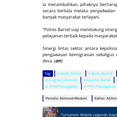
Ia menambahkan, pihaknya berharap
secara berkala melalui penjadwalan
banyak masyarakat terlayani.
“Polres Barsel siap mendukung sinerg
pelayanan terbaik kepada masyarakat
Sinergi lintas sektor antara kepolis
pengawasan keimigrasian sekaligus 
desa. (
am
)
Tag:
Barito Selatan
Berita Buntok
Imigrasi Indonesia
Kapolres Barsel
TPPM Pencegahan
TPPO Pencegahan
Penulis: Akhmad Madani
Editor: Akhm
Turnamen Mobile Legends Kapo