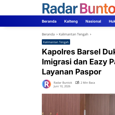
Langsung
ke
konten
Beranda
Kalteng
Nasional
Hu
Beranda
Kalimantan Tengah
Kalimantan Tengah
Kapolres Barsel D
Imigrasi dan Eazy 
Layanan Paspor
Radar Buntok
2 Min Baca
Juni 10, 2026