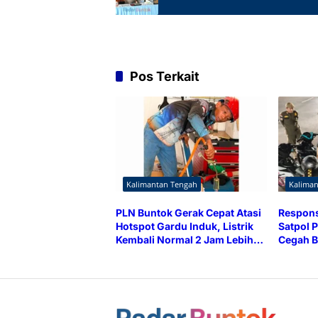
Pos Terkait
Kalimantan Tengah
Kalima
PLN Buntok Gerak Cepat Atasi
Respons
Hotspot Gardu Induk, Listrik
Satpol P
Kembali Normal 2 Jam Lebih
Cegah B
Cepat
Brong