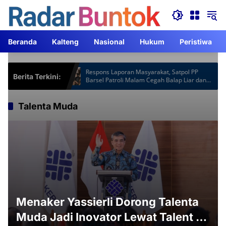
Langsung
ke
konten
Beranda
Kalteng
Nasional
Hukum
Peristiwa
otspot Gardu
Respons Laporan Masyarakat, Satpol PP
Berita Terkini:
Jam Lebih
Barsel Patroli Malam Cegah Balap Liar dan
Knalpot Brong
Talenta Muda
Menaker Yassierli Dorong Talenta
Muda Jadi Inovator Lewat Talent &