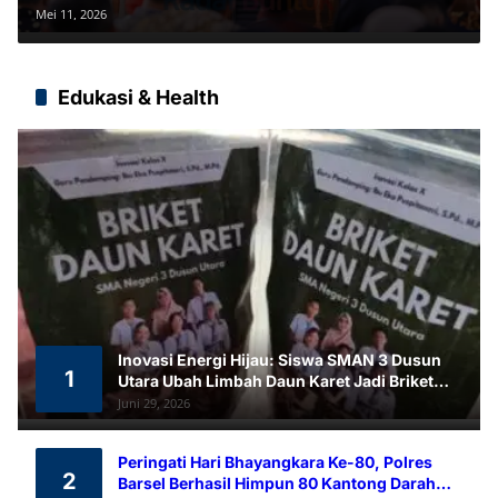
Innovation Hub
Mei 11, 2026
Edukasi & Health
Inovasi Energi Hijau: Siswa SMAN 3 Dusun
1
Utara Ubah Limbah Daun Karet Jadi Briket
Ramah Lingkungan
Juni 29, 2026
Peringati Hari Bhayangkara Ke-80, Polres
2
Barsel Berhasil Himpun 80 Kantong Darah