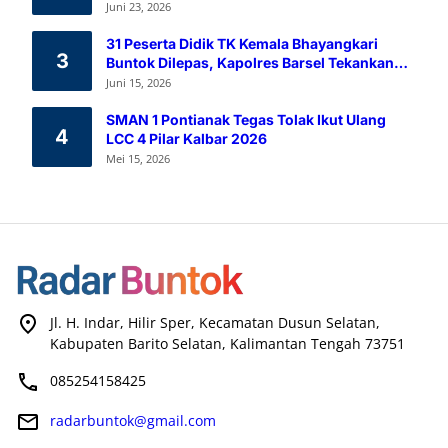
Melalui Aksi Donor Darah
Juni 23, 2026
31 Peserta Didik TK Kemala Bhayangkari
3
Buntok Dilepas, Kapolres Barsel Tekankan
Pendidikan Karakter
Juni 15, 2026
SMAN 1 Pontianak Tegas Tolak Ikut Ulang
4
LCC 4 Pilar Kalbar 2026
Mei 15, 2026
Jl. H. Indar, Hilir Sper, Kecamatan Dusun Selatan,
Kabupaten Barito Selatan, Kalimantan Tengah 73751
085254158425
radarbuntok@gmail.com