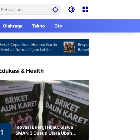
Olahraga
Tekno
Oto
Cepat Atasi Hotspot Gardu
Respons Laporan Masyarakat, Satpol PP
bali Normal 2 Jam Lebih
Barsel Patroli Malam Cegah Balap Liar da
Knalpot Brong
Edukasi & Health
Inovasi Energi Hijau: Siswa
1
SMAN 3 Dusun Utara Ubah
Limbah Daun Karet Jadi Briket
Juni 29, 2026