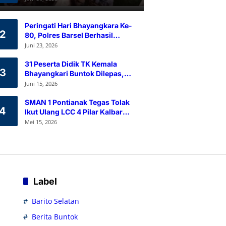
Ramah Lingkungan
Peringati Hari Bhayangkara Ke-
2
80, Polres Barsel Berhasil
Himpun 80 Kantong Darah
Juni 23, 2026
Melalui Aksi Donor Darah
31 Peserta Didik TK Kemala
3
Bhayangkari Buntok Dilepas,
Kapolres Barsel Tekankan
Juni 15, 2026
Pendidikan Karakter
SMAN 1 Pontianak Tegas Tolak
4
Ikut Ulang LCC 4 Pilar Kalbar
2026
Mei 15, 2026
Label
Barito Selatan
Berita Buntok