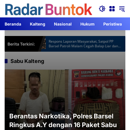
Langsung
ke
konten
Beranda
Kalteng
Nasional
Hukum
Peristiwa
otspot Gardu
Respons Laporan Masyarakat, Satpol PP
Berita Terkini:
Jam Lebih
Barsel Patroli Malam Cegah Balap Liar dan
Knalpot Brong
Sabu Kalteng
Berantas Narkotika, Polres Barsel
Ringkus A.Y dengan 16 Paket Sabu