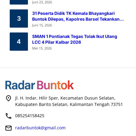
Melalui Aksi Donor Darah
Juni 23, 2026
31 Peserta Didik TK Kemala Bhayangkari
3
Buntok Dilepas, Kapolres Barsel Tekankan
Pendidikan Karakter
Juni 15, 2026
SMAN 1 Pontianak Tegas Tolak Ikut Ulang
4
LCC 4 Pilar Kalbar 2026
Mei 15, 2026
Jl. H. Indar, Hilir Sper, Kecamatan Dusun Selatan,
Kabupaten Barito Selatan, Kalimantan Tengah 73751
085254158425
radarbuntok@gmail.com