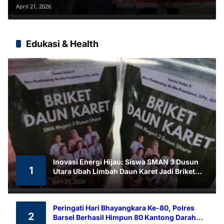
April 21, 2026
Edukasi & Health
Inovasi Energi Hijau: Siswa SMAN 3 Dusun
1
Utara Ubah Limbah Daun Karet Jadi Briket
Ramah Lingkungan
Juni 29, 2026
Peringati Hari Bhayangkara Ke-80, Polres
2
Barsel Berhasil Himpun 80 Kantong Darah