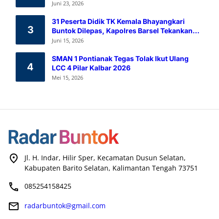
Melalui Aksi Donor Darah
Juni 23, 2026
31 Peserta Didik TK Kemala Bhayangkari
3
Buntok Dilepas, Kapolres Barsel Tekankan
Pendidikan Karakter
Juni 15, 2026
SMAN 1 Pontianak Tegas Tolak Ikut Ulang
4
LCC 4 Pilar Kalbar 2026
Mei 15, 2026
Jl. H. Indar, Hilir Sper, Kecamatan Dusun Selatan,
Kabupaten Barito Selatan, Kalimantan Tengah 73751
085254158425
radarbuntok@gmail.com