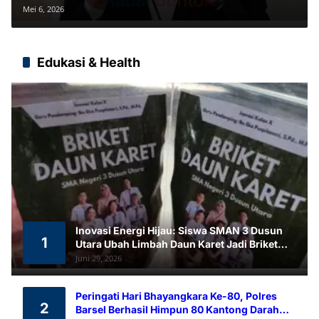
Mei 6, 2026
Edukasi & Health
Inovasi Energi Hijau: Siswa SMAN 3 Dusun
1
Utara Ubah Limbah Daun Karet Jadi Briket
Ramah Lingkungan
Juni 29, 2026
Peringati Hari Bhayangkara Ke-80, Polres
2
Barsel Berhasil Himpun 80 Kantong Darah