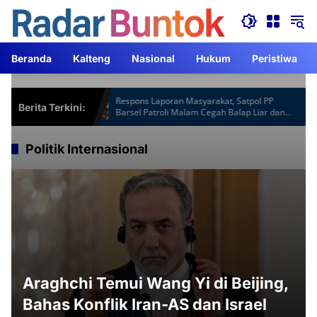
Langsung
ke
konten
Beranda
Kalteng
Nasional
Hukum
Peristiwa
tspot Gardu
Respons Laporan Masyarakat, Satpol PP
Berita Terkini:
am Lebih
Barsel Patroli Malam Cegah Balap Liar dan
Knalpot Brong
Politik Internasional
Araghchi Temui Wang Yi di Beijing,
Bahas Konflik Iran-AS dan Israel