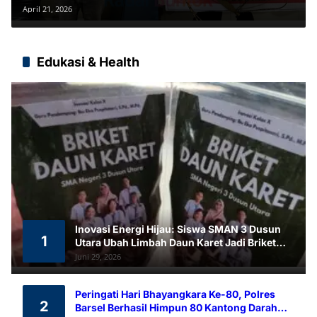
April 21, 2026
Edukasi & Health
Inovasi Energi Hijau: Siswa SMAN 3 Dusun
1
Utara Ubah Limbah Daun Karet Jadi Briket
Ramah Lingkungan
Juni 29, 2026
Peringati Hari Bhayangkara Ke-80, Polres
2
Barsel Berhasil Himpun 80 Kantong Darah