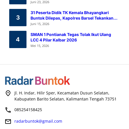
Melalui Aksi Donor Darah
Juni 23, 2026
31 Peserta Didik TK Kemala Bhayangkari
3
Buntok Dilepas, Kapolres Barsel Tekankan
Pendidikan Karakter
Juni 15, 2026
SMAN 1 Pontianak Tegas Tolak Ikut Ulang
4
LCC 4 Pilar Kalbar 2026
Mei 15, 2026
Jl. H. Indar, Hilir Sper, Kecamatan Dusun Selatan,
Kabupaten Barito Selatan, Kalimantan Tengah 73751
085254158425
radarbuntok@gmail.com