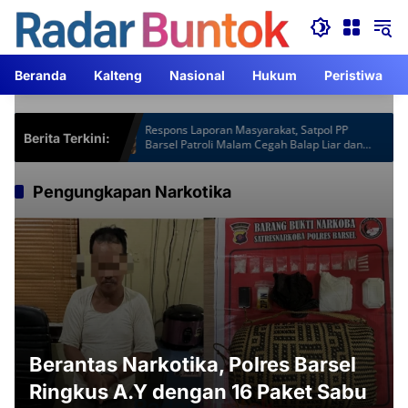
Langsung
ke
konten
Beranda
Kalteng
Nasional
Hukum
Peristiwa
spot Gardu
Respons Laporan Masyarakat, Satpol PP
Berita Terkini:
m Lebih
Barsel Patroli Malam Cegah Balap Liar dan
Knalpot Brong
Pengungkapan Narkotika
Berantas Narkotika, Polres Barsel
Ringkus A.Y dengan 16 Paket Sabu