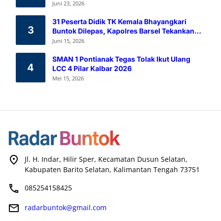
Melalui Aksi Donor Darah
Juni 23, 2026
31 Peserta Didik TK Kemala Bhayangkari
3
Buntok Dilepas, Kapolres Barsel Tekankan
Pendidikan Karakter
Juni 15, 2026
SMAN 1 Pontianak Tegas Tolak Ikut Ulang
4
LCC 4 Pilar Kalbar 2026
Mei 15, 2026
Jl. H. Indar, Hilir Sper, Kecamatan Dusun Selatan,
Kabupaten Barito Selatan, Kalimantan Tengah 73751
085254158425
radarbuntok@gmail.com