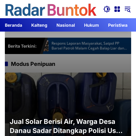
Langsung
ke
konten
Beranda
Kalteng
Nasional
Hukum
Peristiwa
otspot Gardu
Respons Laporan Masyarakat, Satpol PP
Berita Terkini:
Jam Lebih
Barsel Patroli Malam Cegah Balap Liar dan
Knalpot Brong
Modus Penipuan
Jual Solar Berisi Air, Warga Desa
Danau Sadar Ditangkap Polisi Usai