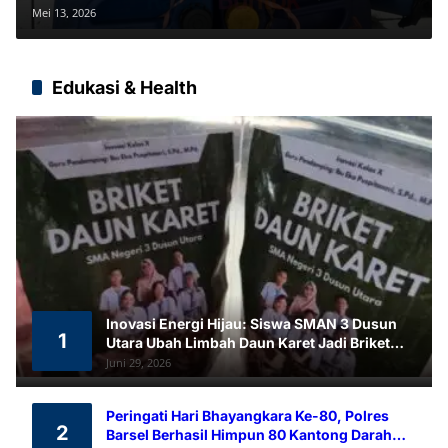
Rugikan Korban Rp2,77 Juta
Mei 13, 2026
Edukasi & Health
Inovasi Energi Hijau: Siswa SMAN 3 Dusun
1
Utara Ubah Limbah Daun Karet Jadi Briket
Ramah Lingkungan
Juni 29, 2026
Peringati Hari Bhayangkara Ke-80, Polres
2
Barsel Berhasil Himpun 80 Kantong Darah