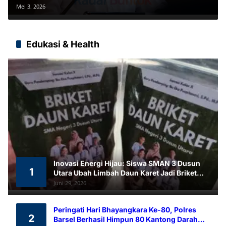
Perikanan Laut Lepas
Mei 3, 2026
Edukasi & Health
Inovasi Energi Hijau: Siswa SMAN 3 Dusun
1
Utara Ubah Limbah Daun Karet Jadi Briket
Ramah Lingkungan
Juni 29, 2026
Peringati Hari Bhayangkara Ke-80, Polres
2
Barsel Berhasil Himpun 80 Kantong Darah