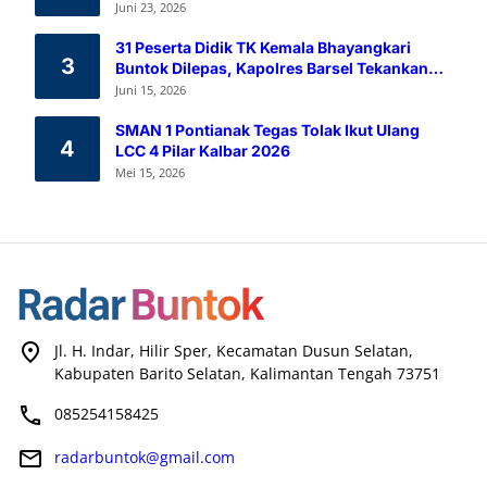
Melalui Aksi Donor Darah
Juni 23, 2026
31 Peserta Didik TK Kemala Bhayangkari
3
Buntok Dilepas, Kapolres Barsel Tekankan
Pendidikan Karakter
Juni 15, 2026
SMAN 1 Pontianak Tegas Tolak Ikut Ulang
4
LCC 4 Pilar Kalbar 2026
Mei 15, 2026
Jl. H. Indar, Hilir Sper, Kecamatan Dusun Selatan,
Kabupaten Barito Selatan, Kalimantan Tengah 73751
085254158425
radarbuntok@gmail.com