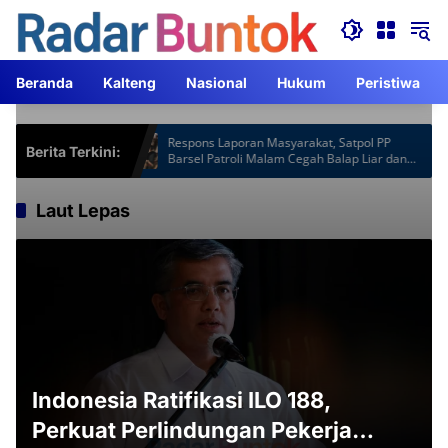
Langsung
ke
konten
Beranda
Kalteng
Nasional
Hukum
Peristiwa
Hotspot Gardu
Respons Laporan Masyarakat, Satpol PP
Berita Terkini:
Jam Lebih
Barsel Patroli Malam Cegah Balap Liar dan
Knalpot Brong
Laut Lepas
Indonesia Ratifikasi ILO 188,
Perkuat Perlindungan Pekerja