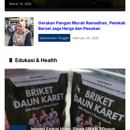
Harga Pangan
Maret 16, 2026
Gerakan Pangan Murah Ramadhan, Pemkab
Barsel Jaga Harga dan Pasokan
Kalimantan Tengah
Februari 20, 2026
Edukasi & Health
Inovasi Energi Hijau: Siswa SMAN 3 Dusun