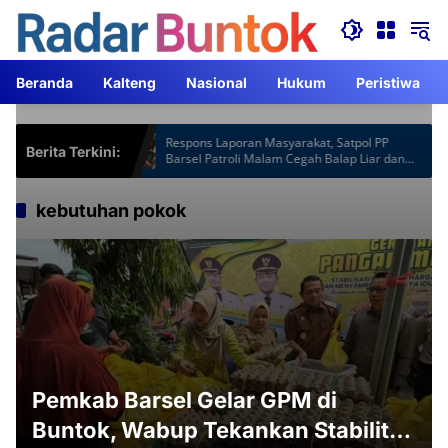
Langsung
ke
konten
Beranda
Kalteng
Nasional
Hukum
Peristiwa
tspot Gardu
Respons Laporan Masyarakat, Satpol PP
Berita Terkini:
am Lebih
Barsel Patroli Malam Cegah Balap Liar dan
Knalpot Brong
kebutuhan pokok
Pemkab Barsel Gelar GPM di
Buntok, Wabup Tekankan Stabilitas