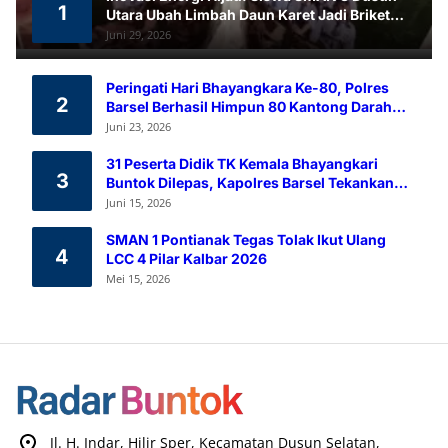
1
Utara Ubah Limbah Daun Karet Jadi Briket
Ramah Lingkungan
Juni 29, 2026
Peringati Hari Bhayangkara Ke-80, Polres
2
Barsel Berhasil Himpun 80 Kantong Darah
Melalui Aksi Donor Darah
Juni 23, 2026
31 Peserta Didik TK Kemala Bhayangkari
3
Buntok Dilepas, Kapolres Barsel Tekankan
Pendidikan Karakter
Juni 15, 2026
SMAN 1 Pontianak Tegas Tolak Ikut Ulang
4
LCC 4 Pilar Kalbar 2026
Mei 15, 2026
Jl. H. Indar, Hilir Sper, Kecamatan Dusun Selatan,