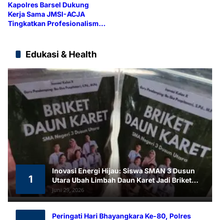
Kapolres Barsel Dukung
Kerja Sama JMSI-ACJA
Tingkatkan Profesionalisme
Media
Edukasi & Health
Inovasi Energi Hijau: Siswa SMAN 3 Dusun
1
Utara Ubah Limbah Daun Karet Jadi Briket
Ramah Lingkungan
Juni 29, 2026
Peringati Hari Bhayangkara Ke-80, Polres