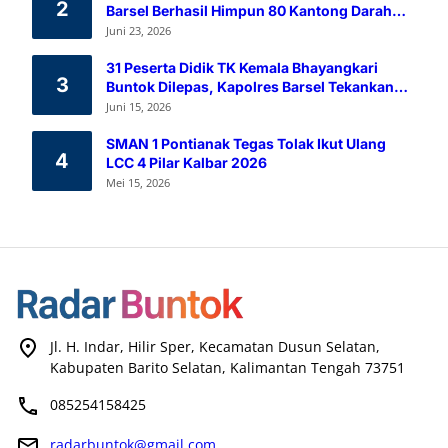
2
Barsel Berhasil Himpun 80 Kantong Darah
Melalui Aksi Donor Darah
Juni 23, 2026
31 Peserta Didik TK Kemala Bhayangkari
3
Buntok Dilepas, Kapolres Barsel Tekankan
Pendidikan Karakter
Juni 15, 2026
SMAN 1 Pontianak Tegas Tolak Ikut Ulang
4
LCC 4 Pilar Kalbar 2026
Mei 15, 2026
Jl. H. Indar, Hilir Sper, Kecamatan Dusun Selatan,
Kabupaten Barito Selatan, Kalimantan Tengah 73751
085254158425
radarbuntok@gmail.com