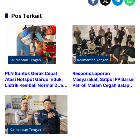
Pos Terkait
Kalimantan Tengah
Kalimantan Tengah
PLN Buntok Gerak Cepat
Respons Laporan
Atasi Hotspot Gardu Induk,
Masyarakat, Satpol PP Barsel
Listrik Kembali Normal 2 Jam
Patroli Malam Cegah Balap
Lebih Cepat
Liar dan Knalpot Brong
Kalimantan Tengah