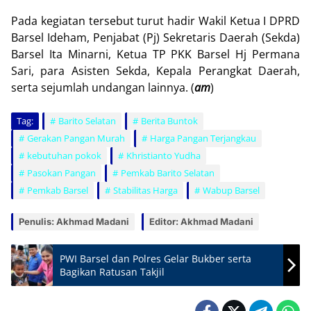
Pada kegiatan tersebut turut hadir Wakil Ketua I DPRD
Barsel Ideham, Penjabat (Pj) Sekretaris Daerah (Sekda)
Barsel Ita Minarni, Ketua TP PKK Barsel Hj Permana
Sari, para Asisten Sekda, Kepala Perangkat Daerah,
serta sejumlah undangan lainnya. (
am
)
Tag:
Barito Selatan
Berita Buntok
Gerakan Pangan Murah
Harga Pangan Terjangkau
kebutuhan pokok
Khristianto Yudha
Pasokan Pangan
Pemkab Barito Selatan
Pemkab Barsel
Stabilitas Harga
Wabup Barsel
Penulis: Akhmad Madani
Editor: Akhmad Madani
PWI Barsel dan Polres Gelar Bukber serta
Bagikan Ratusan Takjil