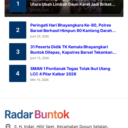
1
Utara Ubah Limbah Daun Karet Jadi Briket
Ramah Lingkungan
Juni 29, 2026
Peringati Hari Bhayangkara Ke-80, Polres
2
Barsel Berhasil Himpun 80 Kantong Darah
Melalui Aksi Donor Darah
Juni 23, 2026
31 Peserta Didik TK Kemala Bhayangkari
3
Buntok Dilepas, Kapolres Barsel Tekankan
Pendidikan Karakter
Juni 15, 2026
SMAN 1 Pontianak Tegas Tolak Ikut Ulang
4
LCC 4 Pilar Kalbar 2026
Mei 15, 2026
Jl. H. Indar, Hilir Sper, Kecamatan Dusun Selatan,