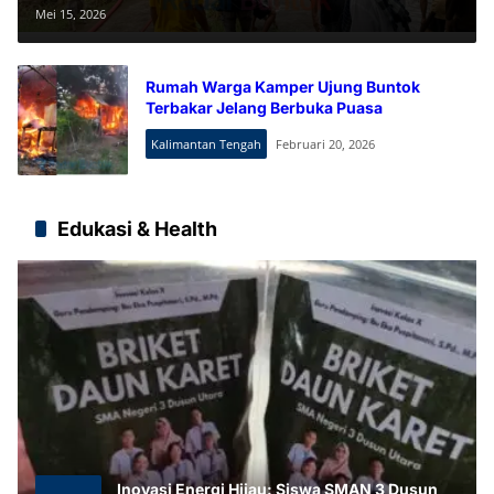
Gudang LPG di Buntok
Mei 15, 2026
Rumah Warga Kamper Ujung Buntok
Terbakar Jelang Berbuka Puasa
Kalimantan Tengah
Februari 20, 2026
Edukasi & Health
Inovasi Energi Hijau: Siswa SMAN 3 Dusun