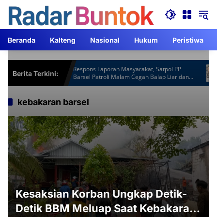
Langsung
ke
konten
Beranda
Kalteng
Nasional
Hukum
Peristiwa
ot Gardu
Respons Laporan Masyarakat, Satpol PP
Ka
Berita Terkini:
ebih
Barsel Patroli Malam Cegah Balap Liar dan
AC
Knalpot Brong
kebakaran barsel
Kesaksian Korban Ungkap Detik-
Detik BBM Meluap Saat Kebakaran