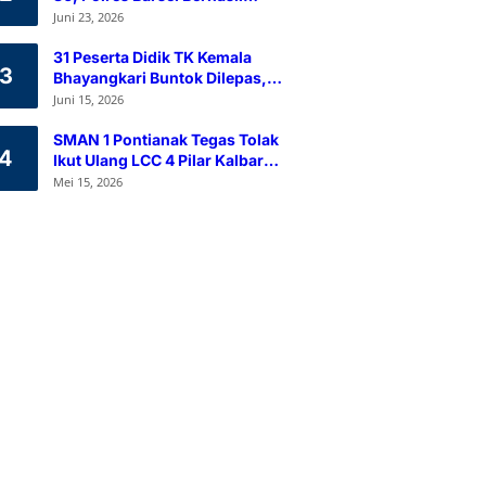
Himpun 80 Kantong Darah
Juni 23, 2026
Melalui Aksi Donor Darah
31 Peserta Didik TK Kemala
3
Bhayangkari Buntok Dilepas,
Kapolres Barsel Tekankan
Juni 15, 2026
Pendidikan Karakter
SMAN 1 Pontianak Tegas Tolak
4
Ikut Ulang LCC 4 Pilar Kalbar
2026
Mei 15, 2026