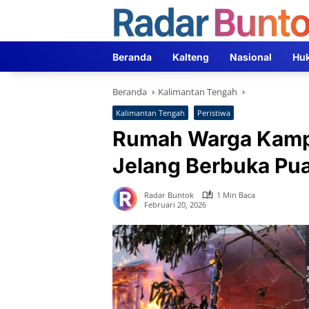
Langsung
ke
konten
Beranda
Kalteng
Nasional
Hu
Beranda
Kalimantan Tengah
Kalimantan Tengah
Peristiwa
Rumah Warga Kampe
Jelang Berbuka Pu
Radar Buntok
1 Min Baca
Februari 20, 2026