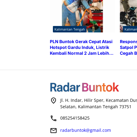
Kalimantan Tengah
Kalima
PLN Buntok Gerak Cepat Atasi
Respons
Hotspot Gardu Induk, Listrik
Satpol P
Kembali Normal 2 Jam Lebih
Cegah B
Cepat
Brong
Jl. H. Indar, Hilir Sper, Kecamatan D
Selatan, Kalimantan Tengah 73751
085254158425
radarbuntok@gmail.com