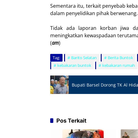
Sementara itu, terkait penyebab kebak
dalam penyelidikan pihak berwenang.
Tidak ada laporan korban jiwa d
meningkatkan kewaspadaan terutama 
(
am
)
Tag:
Barito Selatan
Berita Buntok
kebakaran buntok
kebakaran rumah
Bupati Barsel Dorong TK Al Hid
Pos Terkait