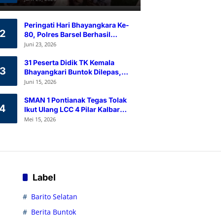
Ramah Lingkungan
Peringati Hari Bhayangkara Ke-
2
80, Polres Barsel Berhasil
Himpun 80 Kantong Darah
Juni 23, 2026
Melalui Aksi Donor Darah
31 Peserta Didik TK Kemala
3
Bhayangkari Buntok Dilepas,
Kapolres Barsel Tekankan
Juni 15, 2026
Pendidikan Karakter
SMAN 1 Pontianak Tegas Tolak
4
Ikut Ulang LCC 4 Pilar Kalbar
2026
Mei 15, 2026
Label
Barito Selatan
Berita Buntok