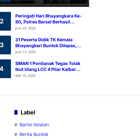
Ramah Lingkungan
Peringati Hari Bhayangkara Ke-
2
80, Polres Barsel Berhasil
Himpun 80 Kantong Darah
Juni 23, 2026
Melalui Aksi Donor Darah
31 Peserta Didik TK Kemala
3
Bhayangkari Buntok Dilepas,
Kapolres Barsel Tekankan
Juni 15, 2026
Pendidikan Karakter
SMAN 1 Pontianak Tegas Tolak
4
Ikut Ulang LCC 4 Pilar Kalbar
2026
Mei 15, 2026
Label
Barito Selatan
Berita Buntok