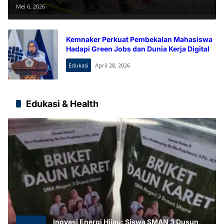
Industri Kendaraan Listrik
Mei 6, 2026
Kemnaker Perkuat Pembekalan Mahasiswa
Hadapi Green Jobs dan Dunia Kerja Digital
Edukasi
April 28, 2026
Edukasi & Health
Inovasi Energi Hijau: Siswa SMAN 3 Dusun