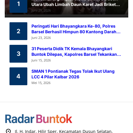
1
Utara Ubah Limbah Daun Karet Jadi Briket
Ramah Lingkungan
Juni 29, 2026
Peringati Hari Bhayangkara Ke-80, Polres
2
Barsel Berhasil Himpun 80 Kantong Darah
Melalui Aksi Donor Darah
Juni 23, 2026
31 Peserta Didik TK Kemala Bhayangkari
3
Buntok Dilepas, Kapolres Barsel Tekankan
Pendidikan Karakter
Juni 15, 2026
SMAN 1 Pontianak Tegas Tolak Ikut Ulang
4
LCC 4 Pilar Kalbar 2026
Mei 15, 2026
Jl. H. Indar, Hilir Sper, Kecamatan Dusun Selatan,