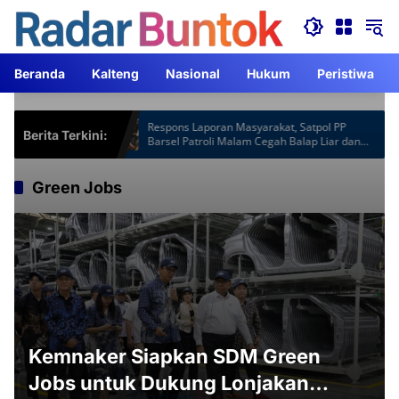
Langsung
ke
konten
Beranda
Kalteng
Nasional
Hukum
Peristiwa
tspot Gardu
Respons Laporan Masyarakat, Satpol PP
Berita Terkini:
am Lebih
Barsel Patroli Malam Cegah Balap Liar dan
Knalpot Brong
Green Jobs
Kemnaker Siapkan SDM Green
Jobs untuk Dukung Lonjakan