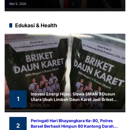
Kesepakatan Final
Mei 6, 2026
Edukasi & Health
Inovasi Energi Hijau: Siswa SMAN 3 Dusun
1
Utara Ubah Limbah Daun Karet Jadi Briket
Ramah Lingkungan
Juni 29, 2026
Peringati Hari Bhayangkara Ke-80, Polres
2
Barsel Berhasil Himpun 80 Kantong Darah