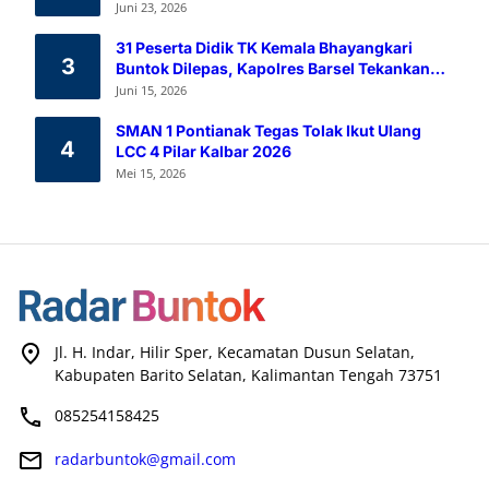
Melalui Aksi Donor Darah
Juni 23, 2026
31 Peserta Didik TK Kemala Bhayangkari
3
Buntok Dilepas, Kapolres Barsel Tekankan
Pendidikan Karakter
Juni 15, 2026
SMAN 1 Pontianak Tegas Tolak Ikut Ulang
4
LCC 4 Pilar Kalbar 2026
Mei 15, 2026
Jl. H. Indar, Hilir Sper, Kecamatan Dusun Selatan,
Kabupaten Barito Selatan, Kalimantan Tengah 73751
085254158425
radarbuntok@gmail.com