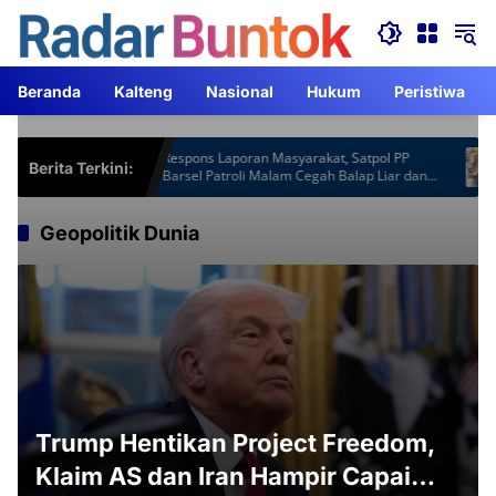
Langsung
ke
konten
Beranda
Kalteng
Nasional
Hukum
Peristiwa
ot Gardu
Respons Laporan Masyarakat, Satpol PP
Ka
Berita Terkini:
Lebih
Barsel Patroli Malam Cegah Balap Liar dan
AC
Knalpot Brong
Geopolitik Dunia
Trump Hentikan Project Freedom,
Klaim AS dan Iran Hampir Capai