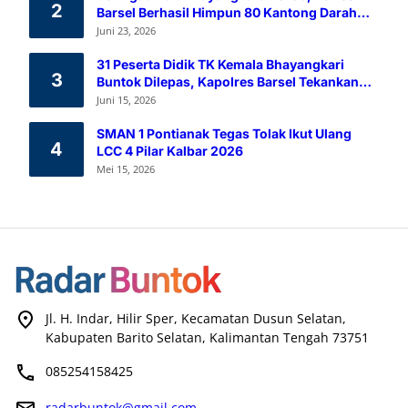
2
Barsel Berhasil Himpun 80 Kantong Darah
Melalui Aksi Donor Darah
Juni 23, 2026
31 Peserta Didik TK Kemala Bhayangkari
3
Buntok Dilepas, Kapolres Barsel Tekankan
Pendidikan Karakter
Juni 15, 2026
SMAN 1 Pontianak Tegas Tolak Ikut Ulang
4
LCC 4 Pilar Kalbar 2026
Mei 15, 2026
Jl. H. Indar, Hilir Sper, Kecamatan Dusun Selatan,
Kabupaten Barito Selatan, Kalimantan Tengah 73751
085254158425
radarbuntok@gmail.com