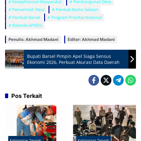
Kesejahteraan Masyarakat
Pembangunan Desa
Pemerintah Desa
Pemkab Barito Selatan
Pemkab Barsel
Program Prioritas Nasional
Rakerda APDESI
Penulis: Akhmad Madani
Editor: Akhmad Madani
Bupati Barsel Pimpin Apel Siaga Sensus
Ekonomi 2026, Perkuat Akurasi Data Daerah
Pos Terkait
Kalimantan Tengah
Kalimantan Tengah