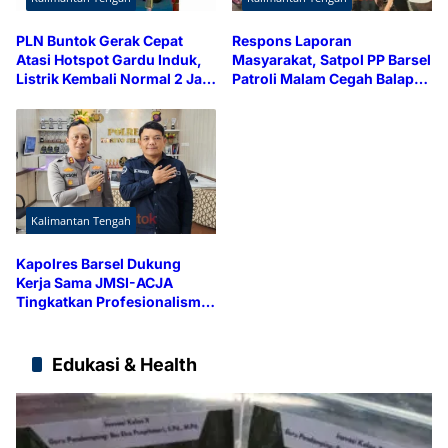
PLN Buntok Gerak Cepat
Respons Laporan
Atasi Hotspot Gardu Induk,
Masyarakat, Satpol PP Barsel
Listrik Kembali Normal 2 Jam
Patroli Malam Cegah Balap
Lebih Cepat
Liar dan Knalpot Brong
Kalimantan Tengah
Kapolres Barsel Dukung
Kerja Sama JMSI-ACJA
Tingkatkan Profesionalisme
Media
Edukasi & Health