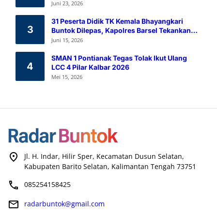
Melalui Aksi Donor Darah
Juni 23, 2026
31 Peserta Didik TK Kemala Bhayangkari
3
Buntok Dilepas, Kapolres Barsel Tekankan
Pendidikan Karakter
Juni 15, 2026
SMAN 1 Pontianak Tegas Tolak Ikut Ulang
4
LCC 4 Pilar Kalbar 2026
Mei 15, 2026
Jl. H. Indar, Hilir Sper, Kecamatan Dusun Selatan,
Kabupaten Barito Selatan, Kalimantan Tengah 73751
085254158425
radarbuntok@gmail.com