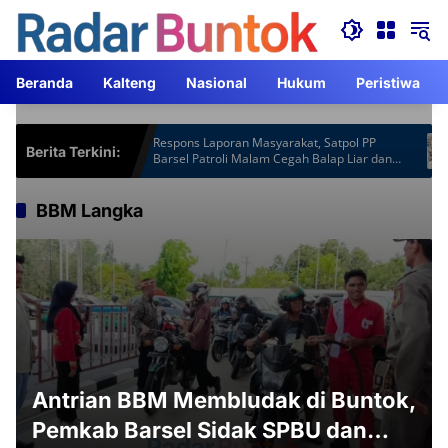
Langsung
ke
konten
Beranda
Kalteng
Nasional
Hukum
Peristiwa
tspot Gardu
Respons Laporan Masyarakat, Satpol PP
Berita Terkini:
m Lebih
Barsel Patroli Malam Cegah Balap Liar dan
Knalpot Brong
BBM Langka
Antrian BBM Membludak di Buntok,
Pemkab Barsel Sidak SPBU dan