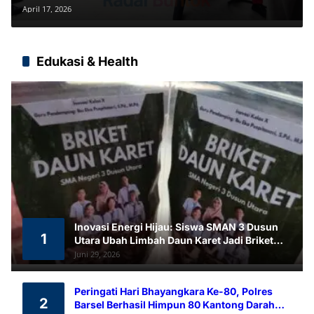
Evaluasi Distribusi
April 17, 2026
Edukasi & Health
Inovasi Energi Hijau: Siswa SMAN 3 Dusun
1
Utara Ubah Limbah Daun Karet Jadi Briket
Ramah Lingkungan
Juni 29, 2026
Peringati Hari Bhayangkara Ke-80, Polres
2
Barsel Berhasil Himpun 80 Kantong Darah