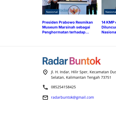
Nasional
Nasiona
Presiden Prabowo Resmikan
14 KMP 
Museum Marsinah sebagai
Diluncu
Penghormatan terhadap
Nasiona
Perjuangan Pekerja
Jl. H. Indar, Hilir Sper, Kecamatan D
Selatan, Kalimantan Tengah 73751
085254158425
radarbuntok@gmail.com