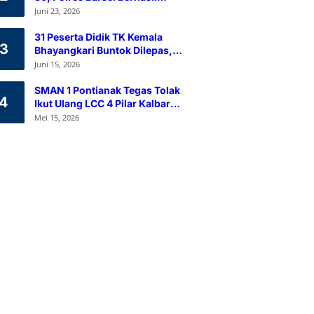
Himpun 80 Kantong Darah
Juni 23, 2026
Melalui Aksi Donor Darah
31 Peserta Didik TK Kemala
3
Bhayangkari Buntok Dilepas,
Kapolres Barsel Tekankan
Juni 15, 2026
Pendidikan Karakter
SMAN 1 Pontianak Tegas Tolak
4
Ikut Ulang LCC 4 Pilar Kalbar
2026
Mei 15, 2026