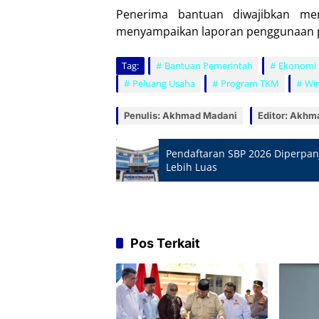
Penerima bantuan diwajibkan me
menyampaikan laporan penggunaan pa
Tag:
Bantuan Pemerintah
Ekonomi K
Peluang Usaha
Program TKM
Wi
Penulis: Akhmad Madani
Editor: Akhm
Pendaftaran SBP 2026 Diperpan
Lebih Luas
Pos Terkait