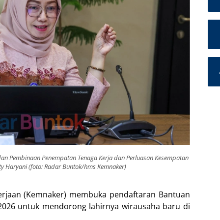
ta dan Pembinaan Penempatan Tenaga Kerja dan Perluasan Kesempatan
rty Haryani (foto: Radar Buntok/hms Kemnaker)
rjaan (Kemnaker) membuka pendaftaran Bantuan
2026 untuk mendorong lahirnya wirausaha baru di