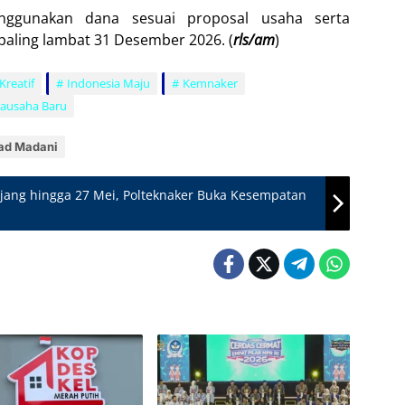
nggunakan dana sesuai proposal usaha serta
ling lambat 31 Desember 2026. (
rls/am
)
reatif
Indonesia Maju
Kemnaker
rausaha Baru
ad Madani
jang hingga 27 Mei, Polteknaker Buka Kesempatan