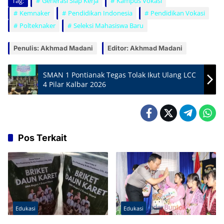
Tag:
Generasi Siap Kerja
Kampus Vokasi
Kemnaker
Pendidikan Indonesia
Pendidikan Vokasi
Polteknaker
Seleksi Mahasiswa Baru
Penulis: Akhmad Madani
Editor: Akhmad Madani
SMAN 1 Pontianak Tegas Tolak Ikut Ulang LCC
4 Pilar Kalbar 2026
Pos Terkait
Edukasi
Edukasi