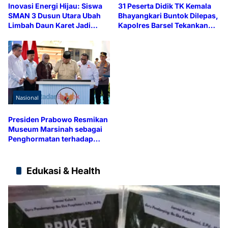
Inovasi Energi Hijau: Siswa
31 Peserta Didik TK Kemala
SMAN 3 Dusun Utara Ubah
Bhayangkari Buntok Dilepas,
Limbah Daun Karet Jadi
Kapolres Barsel Tekankan
Briket Ramah Lingkungan
Pendidikan Karakter
Nasional
Presiden Prabowo Resmikan
Museum Marsinah sebagai
Penghormatan terhadap
Perjuangan Pekerja
Edukasi & Health