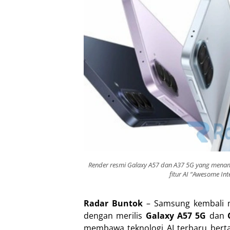
Render resmi Galaxy A57 dan A37 5G yang menamp
fitur AI “Awesome In
Radar Buntok
– Samsung kembali 
dengan merilis
Galaxy A57 5G
dan
membawa teknologi AI terbaru bert