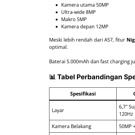
Kamera utama 50MP
Ultra-wide 8MP
Makro 5MP
Kamera depan 12MP
Meski lebih rendah dari A57, fitur
Nig
optimal.
Baterai 5.000mAh dan fast charging j
📊 Tabel Perbandingan Spe
Spesifikasi
6,7″ S
Layar
120Hz
Kamera Belakang
50MP 