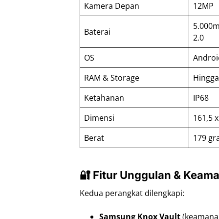
Kamera Depan
12MP
5.000m
Baterai
2.0
OS
Androi
RAM & Storage
Hingga
Ketahanan
IP68
Dimensi
161,5 x
Berat
179 g
🔐 Fitur Unggulan & Keam
Kedua perangkat dilengkapi:
Samsung Knox Vault
(keamanan