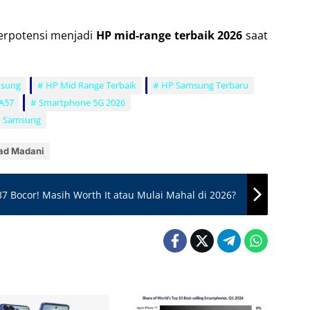
rpotensi menjadi
HP mid-range terbaik 2026
saat
msung
HP Mid Range Terbaik
HP Samsung Terbaru
A57
Smartphone 5G 2026
AI Samsung
ad Madani
 Bocor! Masih Worth It atau Mulai Mahal di 2026?