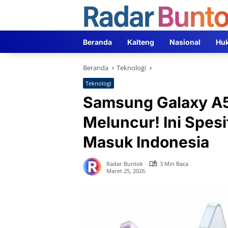
Langsung
ke
konten
Beranda
Kalteng
Nasional
Hu
Beranda
Teknologi
Teknologi
Samsung Galaxy A5
Meluncur! Ini Spes
Masuk Indonesia
Radar Buntok
3 Min Baca
Maret 25, 2026