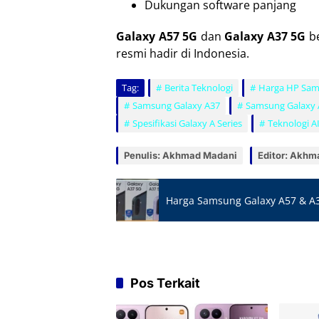
Dukungan software panjang
Galaxy A57 5G
dan
Galaxy A37 5G
be
resmi hadir di Indonesia.
Tag:
Berita Teknologi
Harga HP Sa
Samsung Galaxy A37
Samsung Galaxy 
Spesifikasi Galaxy A Series
Teknologi 
Penulis: Akhmad Madani
Editor: Akhm
Harga Samsung Galaxy A57 & A37
Pos Terkait