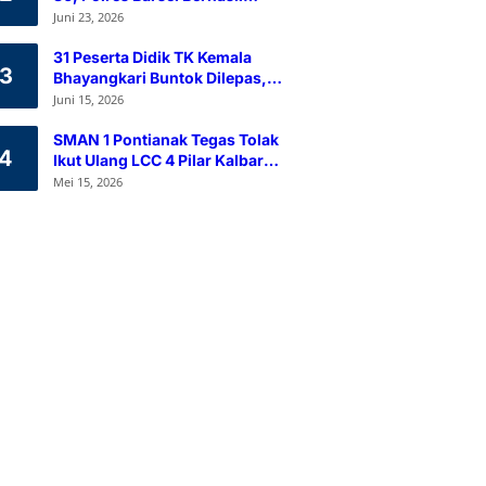
Himpun 80 Kantong Darah
Juni 23, 2026
Melalui Aksi Donor Darah
31 Peserta Didik TK Kemala
3
Bhayangkari Buntok Dilepas,
Kapolres Barsel Tekankan
Juni 15, 2026
Pendidikan Karakter
SMAN 1 Pontianak Tegas Tolak
4
Ikut Ulang LCC 4 Pilar Kalbar
2026
Mei 15, 2026