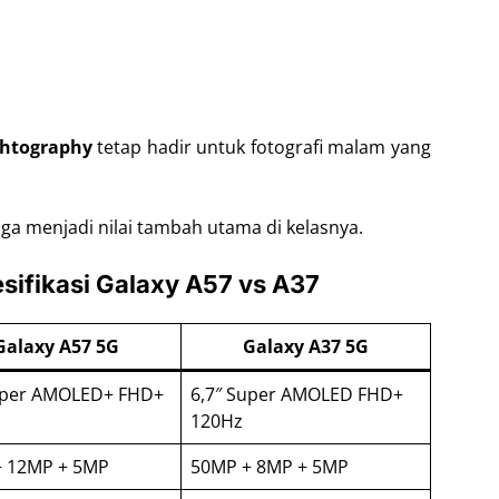
htography
tetap hadir untuk fotografi malam yang
uga menjadi nilai tambah utama di kelasnya.
sifikasi Galaxy A57 vs A37
Galaxy A57 5G
Galaxy A37 5G
uper AMOLED+ FHD+
6,7″ Super AMOLED FHD+
120Hz
+ 12MP + 5MP
50MP + 8MP + 5MP