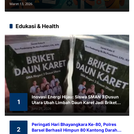
Akun Agar Tidak Dihapus
Maret 13, 2026
Edukasi & Health
Inovasi Energi Hijau: Siswa SMAN 3 Dusun
1
Utara Ubah Limbah Daun Karet Jadi Briket
Ramah Lingkungan
Juni 29, 2026
Peringati Hari Bhayangkara Ke-80, Polres
2
Barsel Berhasil Himpun 80 Kantong Darah