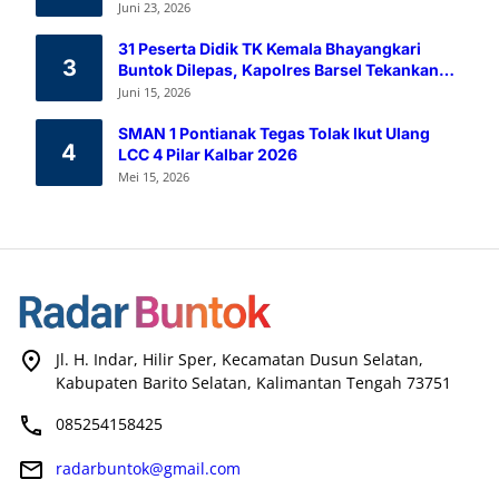
Melalui Aksi Donor Darah
Juni 23, 2026
31 Peserta Didik TK Kemala Bhayangkari
3
Buntok Dilepas, Kapolres Barsel Tekankan
Pendidikan Karakter
Juni 15, 2026
SMAN 1 Pontianak Tegas Tolak Ikut Ulang
4
LCC 4 Pilar Kalbar 2026
Mei 15, 2026
Jl. H. Indar, Hilir Sper, Kecamatan Dusun Selatan,
Kabupaten Barito Selatan, Kalimantan Tengah 73751
085254158425
radarbuntok@gmail.com