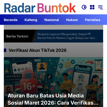
Langsung
ke
konten
Beranda
Kalteng
Nasional
Hukum
Peristiwa
spot Gardu
Respons Laporan Masyarakat, Satpol PP
Berita Terkini:
m Lebih
Barsel Patroli Malam Cegah Balap Liar dan
Knalpot Brong
Verifikasi Akun TikTok 2026
Aturan Baru Batas Usia Media
Sosial Maret 2026: Cara Verifikasi