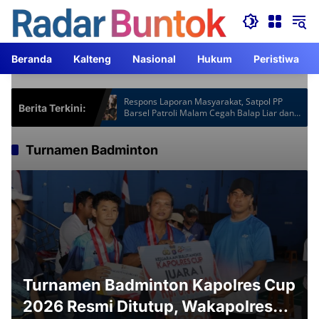
Langsung
ke
konten
Beranda
Kalteng
Nasional
Hukum
Peristiwa
Hotspot Gardu
Respons Laporan Masyarakat, Satpol PP
Berita Terkini:
 Jam Lebih
Barsel Patroli Malam Cegah Balap Liar dan
Knalpot Brong
Turnamen Badminton
Turnamen Badminton Kapolres Cup
2026 Resmi Ditutup, Wakapolres