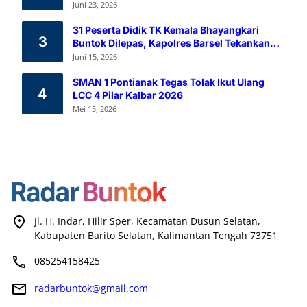
Melalui Aksi Donor Darah
Juni 23, 2026
31 Peserta Didik TK Kemala Bhayangkari
3
Buntok Dilepas, Kapolres Barsel Tekankan
Pendidikan Karakter
Juni 15, 2026
SMAN 1 Pontianak Tegas Tolak Ikut Ulang
4
LCC 4 Pilar Kalbar 2026
Mei 15, 2026
Jl. H. Indar, Hilir Sper, Kecamatan Dusun Selatan,
Kabupaten Barito Selatan, Kalimantan Tengah 73751
085254158425
radarbuntok@gmail.com