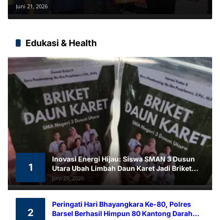
Barsel Dorong Lahirnya Atlet
Juni 21, 2026
Berprestasi
Edukasi & Health
Inovasi Energi Hijau: Siswa SMAN 3 Dusun
1
Utara Ubah Limbah Daun Karet Jadi Briket
Ramah Lingkungan
Juni 29, 2026
Peringati Hari Bhayangkara Ke-80, Polres
2
Barsel Berhasil Himpun 80 Kantong Darah