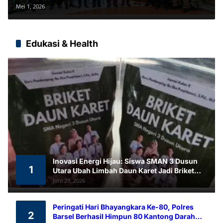
Transportasi
Mei 1, 2026
Edukasi & Health
Inovasi Energi Hijau: Siswa SMAN 3 Dusun
1
Utara Ubah Limbah Daun Karet Jadi Briket
Ramah Lingkungan
Juni 29, 2026
Peringati Hari Bhayangkara Ke-80, Polres
2
Barsel Berhasil Himpun 80 Kantong Darah