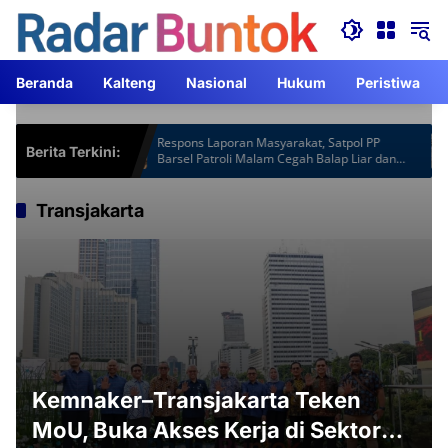
Langsung
ke
konten
Beranda
Kalteng
Nasional
Hukum
Peristiwa
tspot Gardu
Respons Laporan Masyarakat, Satpol PP
Berita Terkini:
am Lebih
Barsel Patroli Malam Cegah Balap Liar dan
Knalpot Brong
Transjakarta
Kemnaker–Transjakarta Teken
MoU, Buka Akses Kerja di Sektor