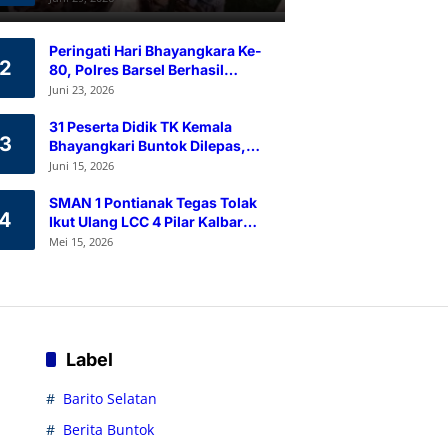
Ramah Lingkungan
Peringati Hari Bhayangkara Ke-
2
80, Polres Barsel Berhasil
Himpun 80 Kantong Darah
Juni 23, 2026
Melalui Aksi Donor Darah
31 Peserta Didik TK Kemala
3
Bhayangkari Buntok Dilepas,
Kapolres Barsel Tekankan
Juni 15, 2026
Pendidikan Karakter
SMAN 1 Pontianak Tegas Tolak
4
Ikut Ulang LCC 4 Pilar Kalbar
2026
Mei 15, 2026
Label
Barito Selatan
Berita Buntok