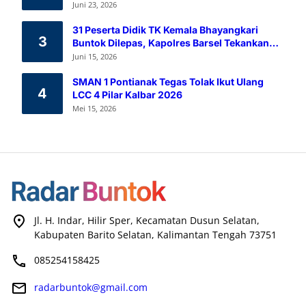
Melalui Aksi Donor Darah
Juni 23, 2026
31 Peserta Didik TK Kemala Bhayangkari
3
Buntok Dilepas, Kapolres Barsel Tekankan
Pendidikan Karakter
Juni 15, 2026
SMAN 1 Pontianak Tegas Tolak Ikut Ulang
4
LCC 4 Pilar Kalbar 2026
Mei 15, 2026
Jl. H. Indar, Hilir Sper, Kecamatan Dusun Selatan,
Kabupaten Barito Selatan, Kalimantan Tengah 73751
085254158425
radarbuntok@gmail.com