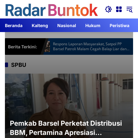
Langsung
ke
konten
Beranda
Kalteng
Nasional
Hukum
Peristiwa
Hotspot Gardu
Respons Laporan Masyarakat, Satpol PP
Berita Terkini:
Jam Lebih
Barsel Patroli Malam Cegah Balap Liar dan
Knalpot Brong
SPBU
Pemkab Barsel Perketat Distribusi
BBM, Pertamina Apresiasi