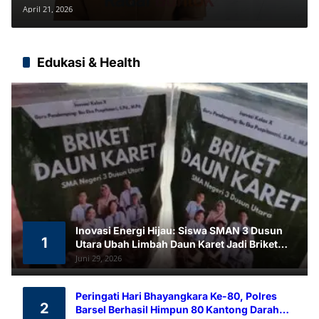
Pengawasan SPBU
April 21, 2026
Edukasi & Health
Inovasi Energi Hijau: Siswa SMAN 3 Dusun
1
Utara Ubah Limbah Daun Karet Jadi Briket
Ramah Lingkungan
Juni 29, 2026
Peringati Hari Bhayangkara Ke-80, Polres
2
Barsel Berhasil Himpun 80 Kantong Darah