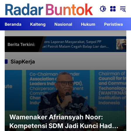
Langsung
ke
konten
Beranda
Kalteng
Nasional
Hukum
Peristiwa
ardu
Respons Laporan Masyarakat, Satpol PP
Kapolr
Berita Terkini:
Barsel Patroli Malam Cegah Balap Liar dan
ACJA T
Knalpot Brong
SiapKerja
Wamenaker Afriansyah Noor:
Kompetensi SDM Jadi Kunci Hadapi