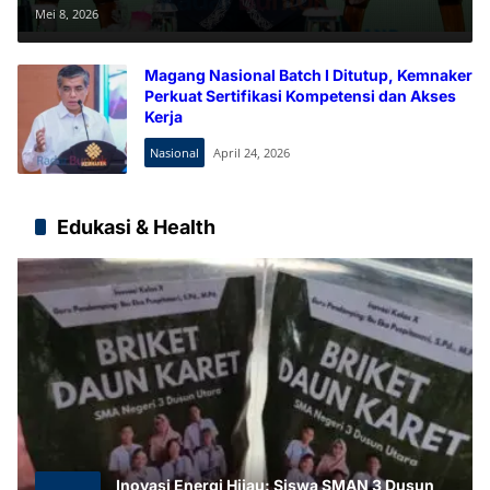
Digitalisasi dan AI
Mei 8, 2026
Magang Nasional Batch I Ditutup, Kemnaker
Perkuat Sertifikasi Kompetensi dan Akses
Kerja
Nasional
April 24, 2026
Edukasi & Health
Inovasi Energi Hijau: Siswa SMAN 3 Dusun