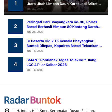
1
Utara Ubah Limbah Daun Karet Jadi Briket
Ramah Lingkungan
Juni 29, 2026
Peringati Hari Bhayangkara Ke-80, Polres
2
Barsel Berhasil Himpun 80 Kantong Darah
Melalui Aksi Donor Darah
Juni 23, 2026
31 Peserta Didik TK Kemala Bhayangkari
3
Buntok Dilepas, Kapolres Barsel Tekankan
Pendidikan Karakter
Juni 15, 2026
SMAN 1 Pontianak Tegas Tolak Ikut Ulang
4
LCC 4 Pilar Kalbar 2026
Mei 15, 2026
Jl. H. Indar, Hilir Sper, Kecamatan Dusun Selatan,