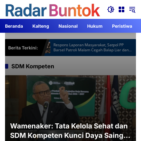
Langsung
ke
konten
Beranda
Kalteng
Nasional
Hukum
Peristiwa
otspot Gardu
Respons Laporan Masyarakat, Satpol PP
Berita Terkini:
Jam Lebih
Barsel Patroli Malam Cegah Balap Liar dan
Knalpot Brong
SDM Kompeten
Wamenaker: Tata Kelola Sehat dan
SDM Kompeten Kunci Daya Saing