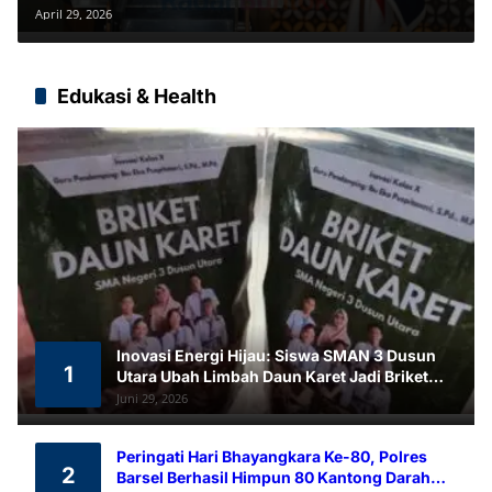
BUMN
April 29, 2026
Edukasi & Health
Inovasi Energi Hijau: Siswa SMAN 3 Dusun
1
Utara Ubah Limbah Daun Karet Jadi Briket
Ramah Lingkungan
Juni 29, 2026
Peringati Hari Bhayangkara Ke-80, Polres
2
Barsel Berhasil Himpun 80 Kantong Darah