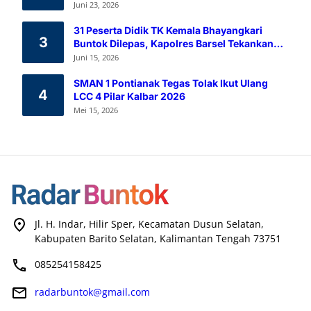
Melalui Aksi Donor Darah
Juni 23, 2026
31 Peserta Didik TK Kemala Bhayangkari
3
Buntok Dilepas, Kapolres Barsel Tekankan
Pendidikan Karakter
Juni 15, 2026
SMAN 1 Pontianak Tegas Tolak Ikut Ulang
4
LCC 4 Pilar Kalbar 2026
Mei 15, 2026
Jl. H. Indar, Hilir Sper, Kecamatan Dusun Selatan,
Kabupaten Barito Selatan, Kalimantan Tengah 73751
085254158425
radarbuntok@gmail.com