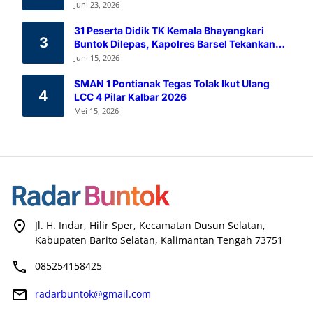
Melalui Aksi Donor Darah
Juni 23, 2026
31 Peserta Didik TK Kemala Bhayangkari
3
Buntok Dilepas, Kapolres Barsel Tekankan
Pendidikan Karakter
Juni 15, 2026
SMAN 1 Pontianak Tegas Tolak Ikut Ulang
4
LCC 4 Pilar Kalbar 2026
Mei 15, 2026
Jl. H. Indar, Hilir Sper, Kecamatan Dusun Selatan,
Kabupaten Barito Selatan, Kalimantan Tengah 73751
085254158425
radarbuntok@gmail.com