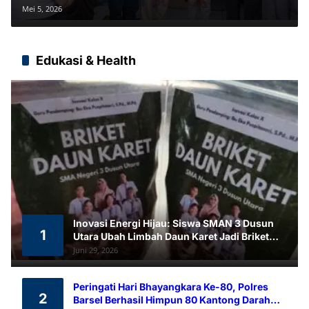
Pekerja, Santunan Rp435 Juta
Mei 5, 2026
Disalurkan
Edukasi & Health
Inovasi Energi Hijau: Siswa SMAN 3 Dusun
1
Utara Ubah Limbah Daun Karet Jadi Briket
Ramah Lingkungan
Juni 29, 2026
Peringati Hari Bhayangkara Ke-80, Polres
2
Barsel Berhasil Himpun 80 Kantong Darah