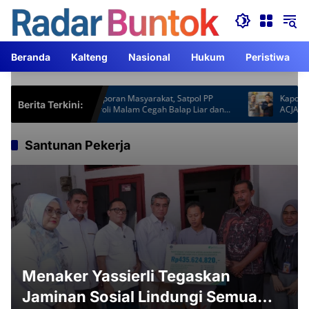
Langsung
ke
konten
Beranda
Kalteng
Nasional
Hukum
Peristiwa
Respons Laporan Masyarakat, Satpol PP
Kapolres Bar
Berita Terkini:
Barsel Patroli Malam Cegah Balap Liar dan
ACJA Tingkat
Knalpot Brong
Santunan Pekerja
Menaker Yassierli Tegaskan
Jaminan Sosial Lindungi Semua