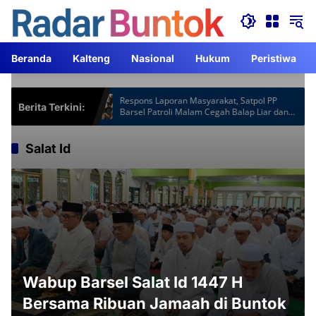
Langsung
ke
konten
Beranda
Kalteng
Nasional
Hukum
Peristiwa
otspot Gardu
Respons Laporan Masyarakat, Satpol PP
Berita Terkini:
Jam Lebih
Barsel Patroli Malam Cegah Balap Liar dan
Knalpot Brong
Salat Id
Wabup Barsel Salat Id 1447 H
Bersama Ribuan Jamaah di Buntok