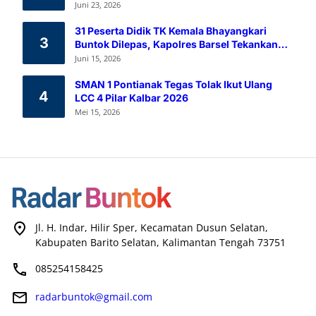
Melalui Aksi Donor Darah
Juni 23, 2026
31 Peserta Didik TK Kemala Bhayangkari
3
Buntok Dilepas, Kapolres Barsel Tekankan
Pendidikan Karakter
Juni 15, 2026
SMAN 1 Pontianak Tegas Tolak Ikut Ulang
4
LCC 4 Pilar Kalbar 2026
Mei 15, 2026
Jl. H. Indar, Hilir Sper, Kecamatan Dusun Selatan,
Kabupaten Barito Selatan, Kalimantan Tengah 73751
085254158425
radarbuntok@gmail.com