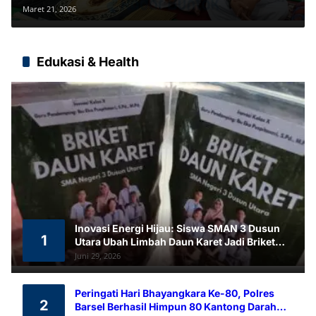
Maret 21, 2026
Edukasi & Health
Inovasi Energi Hijau: Siswa SMAN 3 Dusun
1
Utara Ubah Limbah Daun Karet Jadi Briket
Ramah Lingkungan
Juni 29, 2026
Peringati Hari Bhayangkara Ke-80, Polres
2
Barsel Berhasil Himpun 80 Kantong Darah