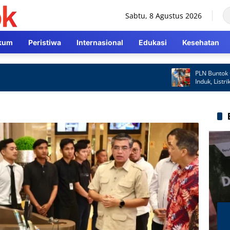
Sabtu, 8 Agustus 2026
kum
Peristiwa
Internasional
Edukasi
Kesehatan
PLN Buntok Gera
Induk, Listrik K
Cepat