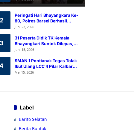
Ramah Lingkungan
Peringati Hari Bhayangkara Ke-
2
80, Polres Barsel Berhasil
Himpun 80 Kantong Darah
Juni 23, 2026
Melalui Aksi Donor Darah
31 Peserta Didik TK Kemala
3
Bhayangkari Buntok Dilepas,
Kapolres Barsel Tekankan
Juni 15, 2026
Pendidikan Karakter
SMAN 1 Pontianak Tegas Tolak
4
Ikut Ulang LCC 4 Pilar Kalbar
2026
Mei 15, 2026
Label
Barito Selatan
Berita Buntok