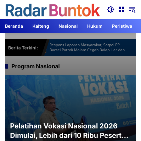
Langsung
ke
konten
Beranda
Kalteng
Nasional
Hukum
Peristiwa
spot Gardu
Respons Laporan Masyarakat, Satpol PP
Berita Terkini:
 Lebih
Barsel Patroli Malam Cegah Balap Liar dan
Knalpot Brong
Program Nasional
Pelatihan Vokasi Nasional 2026
Dimulai, Lebih dari 10 Ribu Peserta