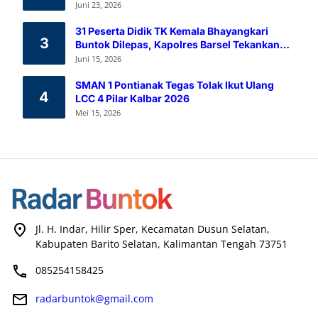
Melalui Aksi Donor Darah
Juni 23, 2026
31 Peserta Didik TK Kemala Bhayangkari
3
Buntok Dilepas, Kapolres Barsel Tekankan
Pendidikan Karakter
Juni 15, 2026
SMAN 1 Pontianak Tegas Tolak Ikut Ulang
4
LCC 4 Pilar Kalbar 2026
Mei 15, 2026
Jl. H. Indar, Hilir Sper, Kecamatan Dusun Selatan,
Kabupaten Barito Selatan, Kalimantan Tengah 73751
085254158425
radarbuntok@gmail.com