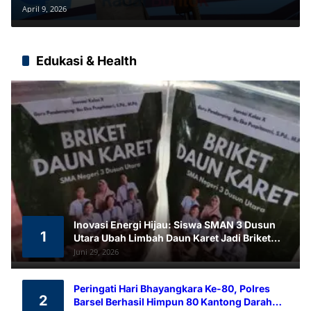
Ikuti Batch I
April 9, 2026
Edukasi & Health
Inovasi Energi Hijau: Siswa SMAN 3 Dusun
1
Utara Ubah Limbah Daun Karet Jadi Briket
Ramah Lingkungan
Juni 29, 2026
Peringati Hari Bhayangkara Ke-80, Polres
2
Barsel Berhasil Himpun 80 Kantong Darah