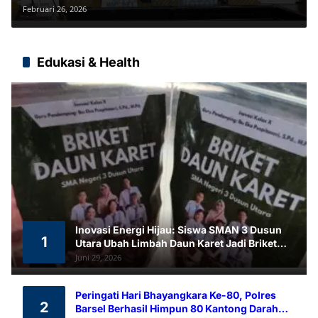
dan Sinergi Lintas Sektor
Februari 26, 2026
Edukasi & Health
Inovasi Energi Hijau: Siswa SMAN 3 Dusun
1
Utara Ubah Limbah Daun Karet Jadi Briket
Ramah Lingkungan
Juni 29, 2026
Peringati Hari Bhayangkara Ke-80, Polres
2
Barsel Berhasil Himpun 80 Kantong Darah