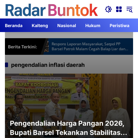
Langsung
ke
konten
Beranda
Kalteng
Nasional
Hukum
Peristiwa
otspot Gardu
Respons Laporan Masyarakat, Satpol PP
Berita Terkini:
am Lebih
Barsel Patroli Malam Cegah Balap Liar dan
Knalpot Brong
pengendalian inflasi daerah
Pengendalian Harga Pangan 2026,
Bupati Barsel Tekankan Stabilitas