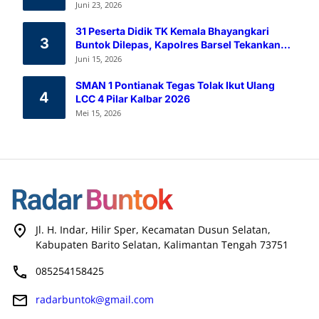
Melalui Aksi Donor Darah
Juni 23, 2026
31 Peserta Didik TK Kemala Bhayangkari
3
Buntok Dilepas, Kapolres Barsel Tekankan
Pendidikan Karakter
Juni 15, 2026
SMAN 1 Pontianak Tegas Tolak Ikut Ulang
4
LCC 4 Pilar Kalbar 2026
Mei 15, 2026
Jl. H. Indar, Hilir Sper, Kecamatan Dusun Selatan,
Kabupaten Barito Selatan, Kalimantan Tengah 73751
085254158425
radarbuntok@gmail.com