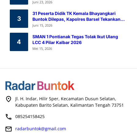
Melalui Aksi Donor Darah
Juni 23, 2026
31 Peserta Didik TK Kemala Bhayangkari
3
Buntok Dilepas, Kapolres Barsel Tekankan
Pendidikan Karakter
Juni 15, 2026
SMAN 1 Pontianak Tegas Tolak Ikut Ulang
4
LCC 4 Pilar Kalbar 2026
Mei 15, 2026
Jl. H. Indar, Hilir Sper, Kecamatan Dusun Selatan,
Kabupaten Barito Selatan, Kalimantan Tengah 73751
085254158425
radarbuntok@gmail.com