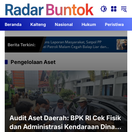
Langsung
ke
konten
Beranda
Kalteng
Nasional
Hukum
Peristiwa
ardu
Respons Laporan Masyarakat, Satpol PP
Kapolr
Berita Terkini:
Barsel Patroli Malam Cegah Balap Liar dan
ACJA T
Knalpot Brong
Pengelolaan Aset
Audit Aset Daerah: BPK RI Cek Fisik
dan Administrasi Kendaraan Dinas