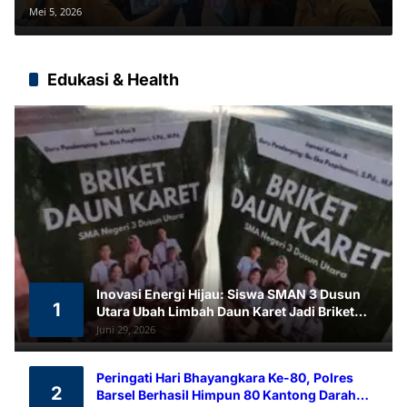
Barsel
Mei 5, 2026
Edukasi & Health
Inovasi Energi Hijau: Siswa SMAN 3 Dusun
1
Utara Ubah Limbah Daun Karet Jadi Briket
Ramah Lingkungan
Juni 29, 2026
Peringati Hari Bhayangkara Ke-80, Polres
2
Barsel Berhasil Himpun 80 Kantong Darah