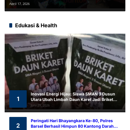
Karhutla
April 17, 2026
Edukasi & Health
Inovasi Energi Hijau: Siswa SMAN 3 Dusun
1
Utara Ubah Limbah Daun Karet Jadi Briket
Ramah Lingkungan
Juni 29, 2026
Peringati Hari Bhayangkara Ke-80, Polres
2
Barsel Berhasil Himpun 80 Kantong Darah