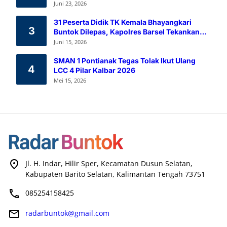
Melalui Aksi Donor Darah
Juni 23, 2026
31 Peserta Didik TK Kemala Bhayangkari
3
Buntok Dilepas, Kapolres Barsel Tekankan
Pendidikan Karakter
Juni 15, 2026
SMAN 1 Pontianak Tegas Tolak Ikut Ulang
4
LCC 4 Pilar Kalbar 2026
Mei 15, 2026
Jl. H. Indar, Hilir Sper, Kecamatan Dusun Selatan,
Kabupaten Barito Selatan, Kalimantan Tengah 73751
085254158425
radarbuntok@gmail.com