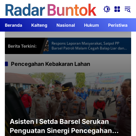
Langsung
ke
konten
Beranda
Kalteng
Nasional
Hukum
Peristiwa
otspot Gardu
Respons Laporan Masyarakat, Satpol PP
Berita Terkini:
Jam Lebih
Barsel Patroli Malam Cegah Balap Liar dan
Knalpot Brong
Pencegahan Kebakaran Lahan
Asisten I Setda Barsel Serukan
Penguatan Sinergi Pencegahan