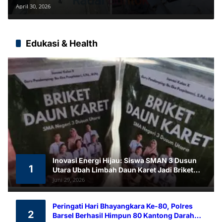
dan Berdamai
April 30, 2026
Edukasi & Health
Inovasi Energi Hijau: Siswa SMAN 3 Dusun
1
Utara Ubah Limbah Daun Karet Jadi Briket
Ramah Lingkungan
Juni 29, 2026
Peringati Hari Bhayangkara Ke-80, Polres
2
Barsel Berhasil Himpun 80 Kantong Darah