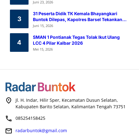
Melalui Aksi Donor Darah
Juni 23, 2026
31 Peserta Didik TK Kemala Bhayangkari
3
Buntok Dilepas, Kapolres Barsel Tekankan
Pendidikan Karakter
Juni 15, 2026
SMAN 1 Pontianak Tegas Tolak Ikut Ulang
4
LCC 4 Pilar Kalbar 2026
Mei 15, 2026
Jl. H. Indar, Hilir Sper, Kecamatan Dusun Selatan,
Kabupaten Barito Selatan, Kalimantan Tengah 73751
085254158425
radarbuntok@gmail.com