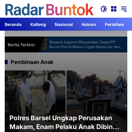
Langsung
ke
konten
Beranda
Kalteng
Nasional
Hukum
Peristiwa
otspot Gardu
Respons Laporan Masyarakat, Satpol PP
Berita Terkini:
am Lebih
Barsel Patroli Malam Cegah Balap Liar dan
Knalpot Brong
Pembinaan Anak
Polres Barsel Ungkap Perusakan
Makam, Enam Pelaku Anak Dibina