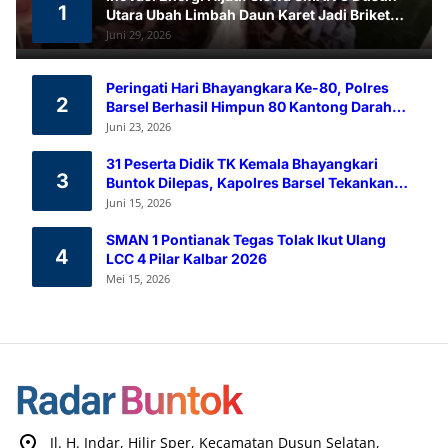
1
Utara Ubah Limbah Daun Karet Jadi Briket
Ramah Lingkungan
Juni 29, 2026
Peringati Hari Bhayangkara Ke-80, Polres
2
Barsel Berhasil Himpun 80 Kantong Darah
Melalui Aksi Donor Darah
Juni 23, 2026
31 Peserta Didik TK Kemala Bhayangkari
3
Buntok Dilepas, Kapolres Barsel Tekankan
Pendidikan Karakter
Juni 15, 2026
SMAN 1 Pontianak Tegas Tolak Ikut Ulang
4
LCC 4 Pilar Kalbar 2026
Mei 15, 2026
Jl. H. Indar, Hilir Sper, Kecamatan Dusun Selatan,