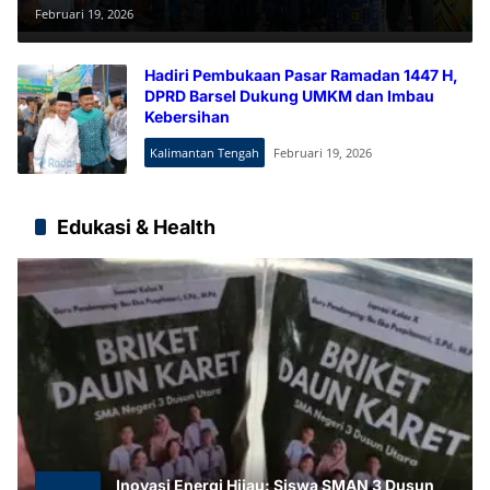
UMKM Bersih
Februari 19, 2026
Hadiri Pembukaan Pasar Ramadan 1447 H,
DPRD Barsel Dukung UMKM dan Imbau
Kebersihan
Kalimantan Tengah
Februari 19, 2026
Edukasi & Health
Inovasi Energi Hijau: Siswa SMAN 3 Dusun