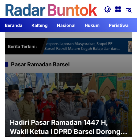
Langsung
ke
konten
Beranda
Kalteng
Nasional
Hukum
Peristiwa
t Gardu
Respons Laporan Masyarakat, Satpol PP
Kap
Berita Terkini:
ebih
Barsel Patroli Malam Cegah Balap Liar dan
ACJ
Knalpot Brong
Pasar Ramadan Barsel
Hadiri Pasar Ramadan 1447 H,
Wakil Ketua I DPRD Barsel Dorong