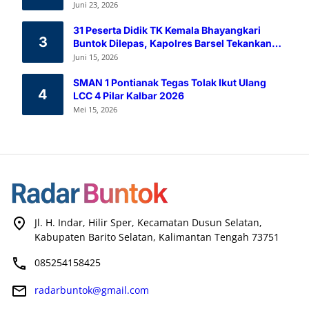
Melalui Aksi Donor Darah
Juni 23, 2026
31 Peserta Didik TK Kemala Bhayangkari
3
Buntok Dilepas, Kapolres Barsel Tekankan
Pendidikan Karakter
Juni 15, 2026
SMAN 1 Pontianak Tegas Tolak Ikut Ulang
4
LCC 4 Pilar Kalbar 2026
Mei 15, 2026
Jl. H. Indar, Hilir Sper, Kecamatan Dusun Selatan,
Kabupaten Barito Selatan, Kalimantan Tengah 73751
085254158425
radarbuntok@gmail.com