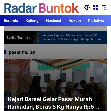
Langsung
ke
konten
Beranda
Kalteng
Nasional
Hukum
Peristiwa
otspot Gardu
Respons Laporan Masyarakat, Satpol PP
Berita Terkini:
Jam Lebih
Barsel Patroli Malam Cegah Balap Liar dan
Knalpot Brong
pasar murah
Kejari Barsel Gelar Pasar Murah
Ramadan, Beras 5 Kg Hanya Rp50