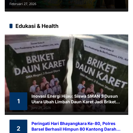
Ribu
Februari 27, 2026
Edukasi & Health
Inovasi Energi Hijau: Siswa SMAN 3 Dusun
1
Utara Ubah Limbah Daun Karet Jadi Briket
Ramah Lingkungan
Juni 29, 2026
Peringati Hari Bhayangkara Ke-80, Polres
2
Barsel Berhasil Himpun 80 Kantong Darah