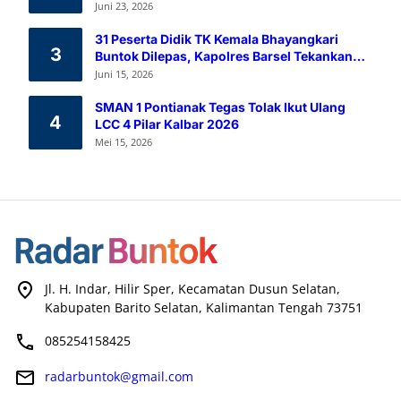
Melalui Aksi Donor Darah
Juni 23, 2026
31 Peserta Didik TK Kemala Bhayangkari
3
Buntok Dilepas, Kapolres Barsel Tekankan
Pendidikan Karakter
Juni 15, 2026
SMAN 1 Pontianak Tegas Tolak Ikut Ulang
4
LCC 4 Pilar Kalbar 2026
Mei 15, 2026
Jl. H. Indar, Hilir Sper, Kecamatan Dusun Selatan,
Kabupaten Barito Selatan, Kalimantan Tengah 73751
085254158425
radarbuntok@gmail.com