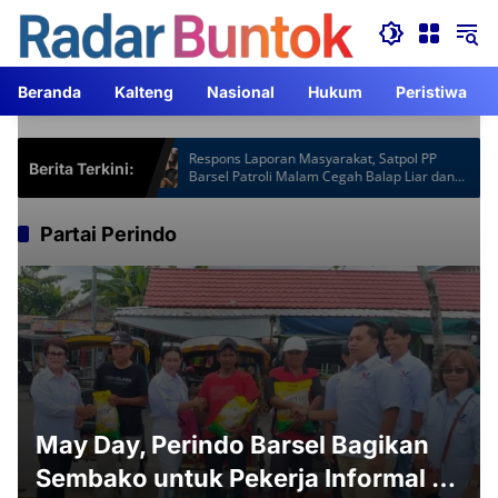
Langsung
ke
konten
Beranda
Kalteng
Nasional
Hukum
Peristiwa
otspot Gardu
Respons Laporan Masyarakat, Satpol PP
Berita Terkini:
Jam Lebih
Barsel Patroli Malam Cegah Balap Liar dan
Knalpot Brong
Partai Perindo
May Day, Perindo Barsel Bagikan
Sembako untuk Pekerja Informal di