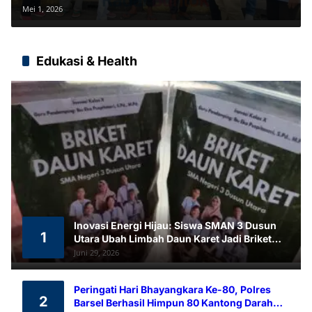
Buntok
Mei 1, 2026
Edukasi & Health
Inovasi Energi Hijau: Siswa SMAN 3 Dusun
1
Utara Ubah Limbah Daun Karet Jadi Briket
Ramah Lingkungan
Juni 29, 2026
Peringati Hari Bhayangkara Ke-80, Polres
2
Barsel Berhasil Himpun 80 Kantong Darah