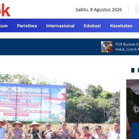
Sabtu, 8 Agustus 2026
kum
Peristiwa
Internasional
Edukasi
Kesehatan
PLN Buntok Gerak C
Induk, Listrik Kemba
Cepat