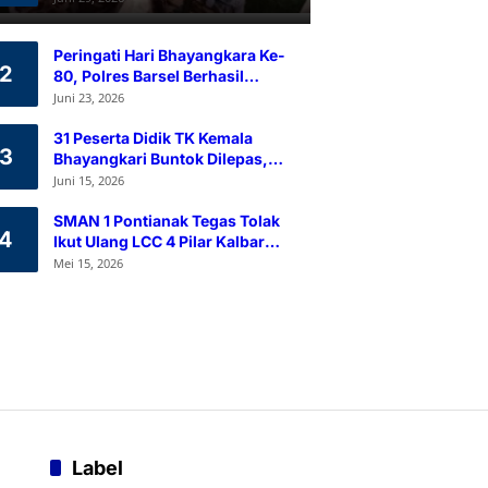
Ramah Lingkungan
Peringati Hari Bhayangkara Ke-
2
80, Polres Barsel Berhasil
Himpun 80 Kantong Darah
Juni 23, 2026
Melalui Aksi Donor Darah
31 Peserta Didik TK Kemala
3
Bhayangkari Buntok Dilepas,
Kapolres Barsel Tekankan
Juni 15, 2026
Pendidikan Karakter
SMAN 1 Pontianak Tegas Tolak
4
Ikut Ulang LCC 4 Pilar Kalbar
2026
Mei 15, 2026
Label