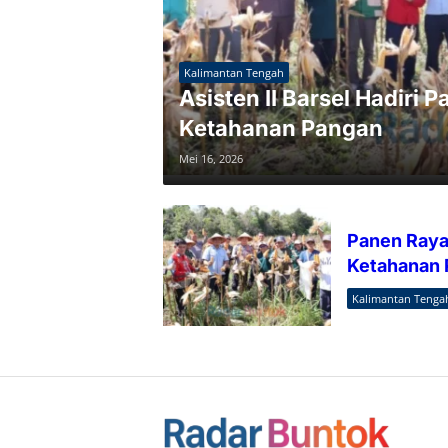
Kalimantan Tengah
Asisten II Barsel Hadiri
Ketahanan Pangan
Mei 16, 2026
Panen Raya
Ketahanan 
Kalimantan Tenga