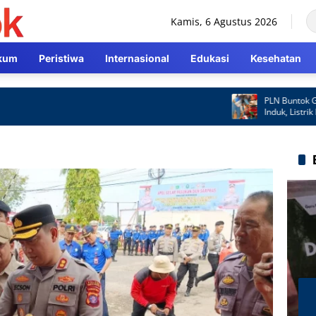
Kamis, 6 Agustus 2026
kum
Peristiwa
Internasional
Edukasi
Kesehatan
PLN Buntok Gerak C
Induk, Listrik Kemb
Cepat