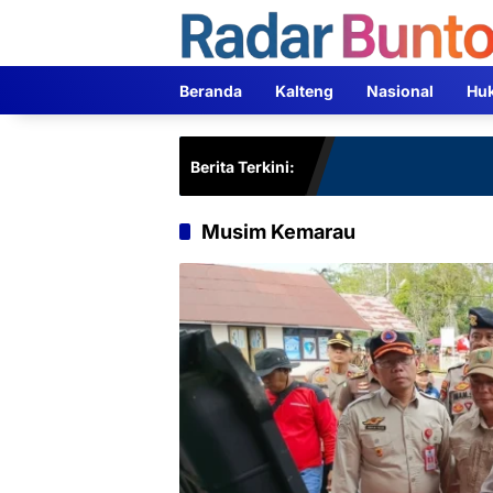
Langsung
ke
konten
Beranda
Kalteng
Nasional
Hu
Berita Terkini:
Musim Kemarau