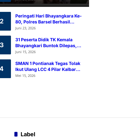
Ramah Lingkungan
Peringati Hari Bhayangkara Ke-
2
80, Polres Barsel Berhasil
Himpun 80 Kantong Darah
Juni 23, 2026
Melalui Aksi Donor Darah
31 Peserta Didik TK Kemala
3
Bhayangkari Buntok Dilepas,
Kapolres Barsel Tekankan
Juni 15, 2026
Pendidikan Karakter
SMAN 1 Pontianak Tegas Tolak
4
Ikut Ulang LCC 4 Pilar Kalbar
2026
Mei 15, 2026
Label