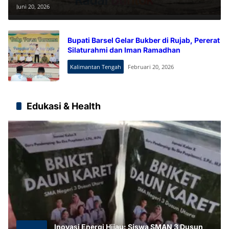
Cup 2026 Pererat Kebersamaan
Juni 20, 2026
Polri dan Masyarakat
Bupati Barsel Gelar Bukber di Rujab, Pererat
Silaturahmi dan Iman Ramadhan
Kalimantan Tengah
Februari 20, 2026
Edukasi & Health
Inovasi Energi Hijau: Siswa SMAN 3 Dusun