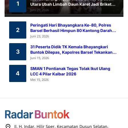
1
Utara Ubah Limbah Daun Karet Jadi Briket
Ramah Lingkungan
Juni 29, 2026
Peringati Hari Bhayangkara Ke-80, Polres
2
Barsel Berhasil Himpun 80 Kantong Darah
Melalui Aksi Donor Darah
Juni 23, 2026
31 Peserta Didik TK Kemala Bhayangkari
3
Buntok Dilepas, Kapolres Barsel Tekankan
Pendidikan Karakter
Juni 15, 2026
SMAN 1 Pontianak Tegas Tolak Ikut Ulang
4
LCC 4 Pilar Kalbar 2026
Mei 15, 2026
Jl. H. Indar, Hilir Sper, Kecamatan Dusun Selatan,