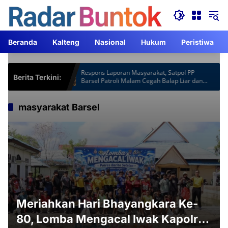
Langsung
ke
konten
Beranda
Kalteng
Nasional
Hukum
Peristiwa
spot Gardu
Respons Laporan Masyarakat, Satpol PP
Berita Terkini:
m Lebih
Barsel Patroli Malam Cegah Balap Liar dan
Knalpot Brong
masyarakat Barsel
Meriahkan Hari Bhayangkara Ke-
80, Lomba Mengacal Iwak Kapolres