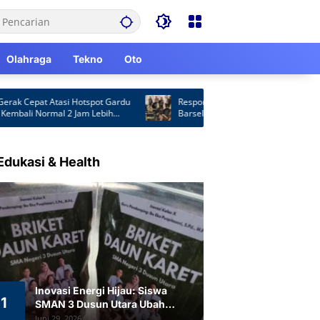
Olahraga
Tekno
Oto
 Cepat Atasi Hotspot Gardu
Respons Laporan Masyarakat, Satpol PP
mbali Normal 2 Jam Lebih
Barsel Patroli Malam Cegah Balap Liar 
Knalpot Brong
Edukasi & Health
Inovasi Energi Hijau: Siswa
1
SMAN 3 Dusun Utara Ubah
Limbah Daun Karet Jadi Briket
Juni 29, 2026