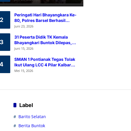
Ramah Lingkungan
Peringati Hari Bhayangkara Ke-
2
80, Polres Barsel Berhasil
Himpun 80 Kantong Darah
Juni 23, 2026
Melalui Aksi Donor Darah
31 Peserta Didik TK Kemala
3
Bhayangkari Buntok Dilepas,
Kapolres Barsel Tekankan
Juni 15, 2026
Pendidikan Karakter
SMAN 1 Pontianak Tegas Tolak
4
Ikut Ulang LCC 4 Pilar Kalbar
2026
Mei 15, 2026
Label
Barito Selatan
Berita Buntok