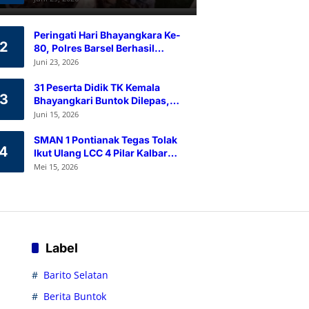
Ramah Lingkungan
Peringati Hari Bhayangkara Ke-
2
80, Polres Barsel Berhasil
Himpun 80 Kantong Darah
Juni 23, 2026
Melalui Aksi Donor Darah
31 Peserta Didik TK Kemala
3
Bhayangkari Buntok Dilepas,
Kapolres Barsel Tekankan
Juni 15, 2026
Pendidikan Karakter
SMAN 1 Pontianak Tegas Tolak
4
Ikut Ulang LCC 4 Pilar Kalbar
2026
Mei 15, 2026
Label
Barito Selatan
Berita Buntok