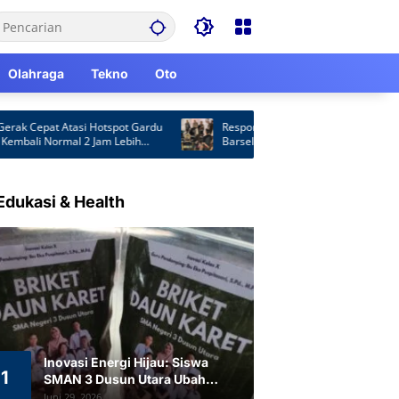
Olahraga
Tekno
Oto
Cepat Atasi Hotspot Gardu
Respons Laporan Masyarakat, Satpol PP
bali Normal 2 Jam Lebih
Barsel Patroli Malam Cegah Balap Liar d
Knalpot Brong
Edukasi & Health
Inovasi Energi Hijau: Siswa
1
SMAN 3 Dusun Utara Ubah
Limbah Daun Karet Jadi Briket
Juni 29, 2026