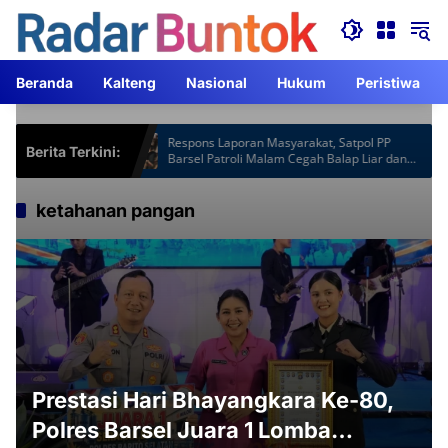
Langsung
ke
konten
Beranda
Kalteng
Nasional
Hukum
Peristiwa
tspot Gardu
Respons Laporan Masyarakat, Satpol PP
Berita Terkini:
m Lebih
Barsel Patroli Malam Cegah Balap Liar dan
Knalpot Brong
ketahanan pangan
Prestasi Hari Bhayangkara Ke-80,
Polres Barsel Juara 1 Lomba