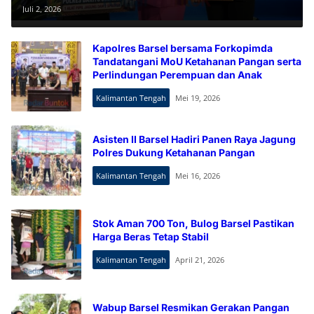
Serapan Bulog Tingkat Polda
Juli 2, 2026
Kalteng
Kapolres Barsel bersama Forkopimda
Tandatangani MoU Ketahanan Pangan serta
Perlindungan Perempuan dan Anak
Kalimantan Tengah
Mei 19, 2026
Asisten II Barsel Hadiri Panen Raya Jagung
Polres Dukung Ketahanan Pangan
Kalimantan Tengah
Mei 16, 2026
Stok Aman 700 Ton, Bulog Barsel Pastikan
Harga Beras Tetap Stabil
Kalimantan Tengah
April 21, 2026
Wabup Barsel Resmikan Gerakan Pangan