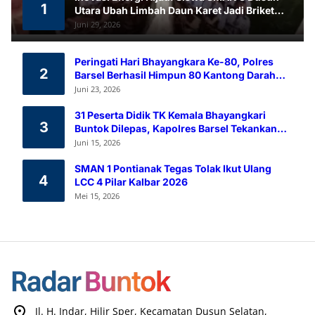
1
Utara Ubah Limbah Daun Karet Jadi Briket
Ramah Lingkungan
Juni 29, 2026
Peringati Hari Bhayangkara Ke-80, Polres
2
Barsel Berhasil Himpun 80 Kantong Darah
Melalui Aksi Donor Darah
Juni 23, 2026
31 Peserta Didik TK Kemala Bhayangkari
3
Buntok Dilepas, Kapolres Barsel Tekankan
Pendidikan Karakter
Juni 15, 2026
SMAN 1 Pontianak Tegas Tolak Ikut Ulang
4
LCC 4 Pilar Kalbar 2026
Mei 15, 2026
Jl. H. Indar, Hilir Sper, Kecamatan Dusun Selatan,