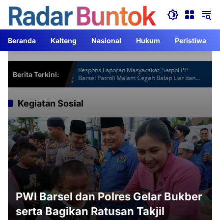
Langsung
ke
konten
Beranda
Kalteng
Nasional
Hukum
Peristiwa
spot Gardu
Respons Laporan Masyarakat, Satpol PP
Berita Terkini:
m Lebih
Barsel Patroli Malam Cegah Balap Liar dan
Knalpot Brong
Kegiatan Sosial
PWI Barsel dan Polres Gelar Bukber
serta Bagikan Ratusan Takjil